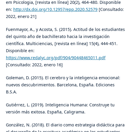
em Psicologia, [revista en línea] 20(2), 464-480. Disponible
en:
http://dx.doi.org/10.12957/epp.2020.52579
[Consultado:
2022, enero 21]
Fuenmayor, A., y Acosta, S. (2015). Actitud de los estudiantes
del quinto año de bachillerato hacia la investigación
científica. Multiciencias, [revista en línea] 15(4), 444-451.
Disponible en:
https://www.redalyc.org/pdf/904/90448465011.pdf
[Consultado: 2022, enero 16]
Goleman, D. (2015). El cerebro y la inteligencia emocional:
nuevos descubrimientos. Barcelona, España. Ediciones
B.S.A.
Gutiérrez, L. (2019). Inteligencia Humana: Construye tu
versión más exitosa. España, Caligrama.
González, N. (2018). El diario como estrategia didáctica para
el desarrollo de la escritura académica en los estudiantes