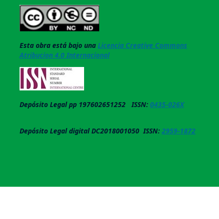
Esta obra está bajo una
Licencia Creative Commons
Atribucion 4.0 Internacional
Depósito Legal pp 197602651252 ISSN:
0435-026X
Depósito Legal digital DC2018001050 ISSN:
2959-1872