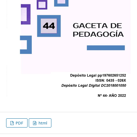
PDF
html