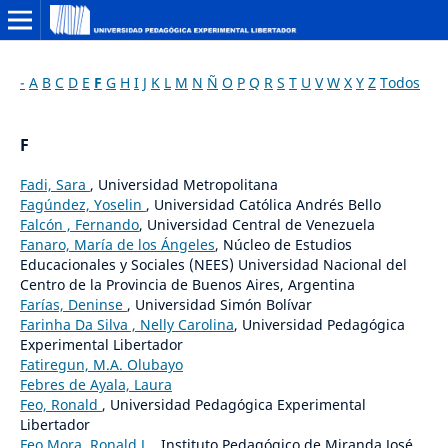
-
A
B
C
D
E
F
G
H
I
J
K
L
M
N
Ñ
O
P
Q
R
S
T
U
V
W
X
Y
Z
Todos
F
Fadi, Sara
, Universidad Metropolitana
Fagúndez, Yoselin
, Universidad Católica Andrés Bello
Falcón , Fernando
, Universidad Central de Venezuela
Fanaro, María de los Ángeles
, Núcleo de Estudios
Educacionales y Sociales (NEES) Universidad Nacional del
Centro de la Provincia de Buenos Aires, Argentina
Farías, Deninse
, Universidad Simón Bolívar
Farinha Da Silva , Nelly Carolina
, Universidad Pedagógica
Experimental Libertador
Fatiregun, M.A. Olubayo
Febres de Ayala, Laura
Feo, Ronald
, Universidad Pedagógica Experimental
Libertador
Feo Mora, Ronald J.
, Instituto Pedagógico de Miranda José