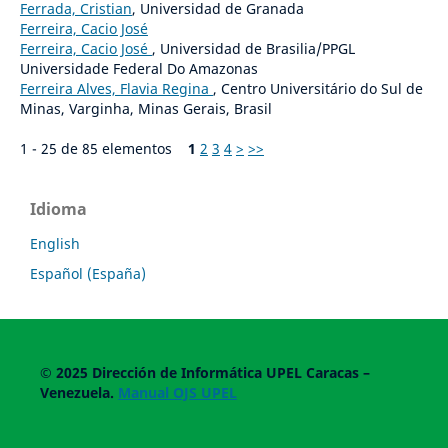
Ferrada, Cristian
, Universidad de Granada
Ferreira, Cacio José
Ferreira, Cacio José
, Universidad de Brasilia/PPGL
Universidade Federal Do Amazonas
Ferreira Alves, Flavia Regina
, Centro Universitário do Sul de
Minas, Varginha, Minas Gerais, Brasil
1 - 25 de 85 elementos
1
2
3
4
>
>>
Idioma
English
Español (España)
© 2025
Dirección de Informática UPEL
Caracas –
Venezuela.
Manual OJS UPEL