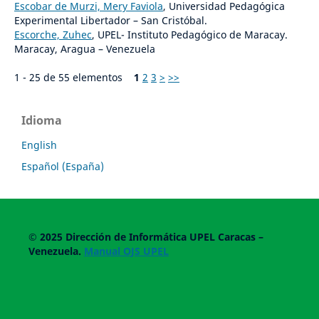
Escobar de Murzi, Mery Faviola
, Universidad Pedagógica
Experimental Libertador – San Cristóbal.
Escorche, Zuhec
, UPEL- Instituto Pedagógico de Maracay.
Maracay, Aragua – Venezuela
1 - 25 de 55 elementos
1
2
3
>
>>
Idioma
English
Español (España)
© 2025
Dirección de Informática UPEL
Caracas –
Venezuela.
Manual OJS UPEL