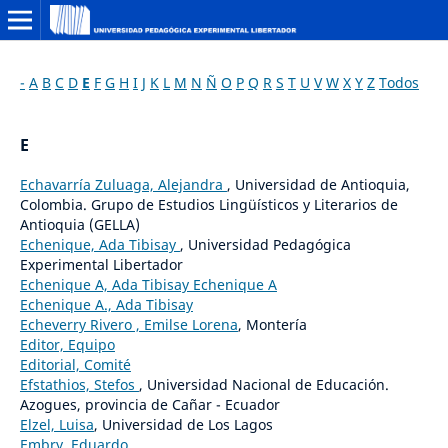
-
A
B
C
D
E
F
G
H
I
J
K
L
M
N
Ñ
O
P
Q
R
S
T
U
V
W
X
Y
Z
Todos
E
Echavarría Zuluaga, Alejandra
, Universidad de Antioquia,
Colombia. Grupo de Estudios Lingüísticos y Literarios de
Antioquia (GELLA)
Echenique, Ada Tibisay
, Universidad Pedagógica
Experimental Libertador
Echenique A, Ada Tibisay Echenique A
Echenique A., Ada Tibisay
Echeverry Rivero , Emilse Lorena
, Montería
Editor, Equipo
Editorial, Comité
Efstathios, Stefos
, Universidad Nacional de Educación.
Azogues, provincia de Cañar - Ecuador
Elzel, Luisa
, Universidad de Los Lagos
Embry, Eduardo