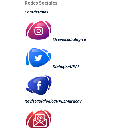
Redes Sociales
Contáctanos
@revistadialogica
DialogicaUPEL
RevistaDialogicaUPELMaracay