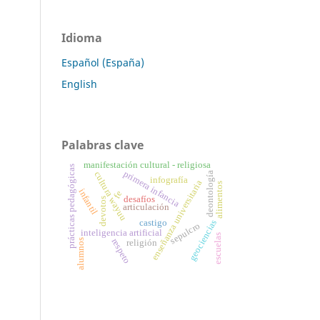
Idioma
Español (España)
English
Palabras clave
manifestación cultural - religiosa
prácticas pedagógicas
primera infancia
cultura wayuu
deontología
infografía
enseñanza universitaria
alimentos
infantil
fe
desafíos
devotos
articulación
castigo
geociencias
sepulcro
inteligencia artificial
escuelas
respeto
alumnos
religión