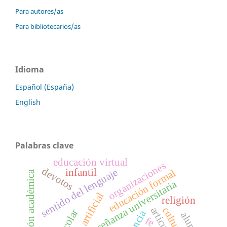
Para autores/as
Para bibliotecarios/as
Idioma
Español (España)
English
Palabras clave
educación virtual
organizaciones
devotos
sentido del lenguaje
infantil
educación formal
alfabetización académica
enseñanza universitaria
religión
fe