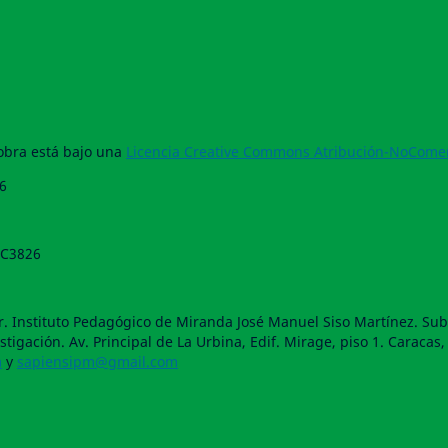
 obra está bajo una
Licencia Creative Commons Atribución-NoComerc
6
DC3826
. Instituto Pedagógico de Miranda José Manuel Siso Martínez. Subd
tigación. Av. Principal de La Urbina, Edif. Mirage, piso 1. Caracas,
m
y
sapiensipm@gmail.com