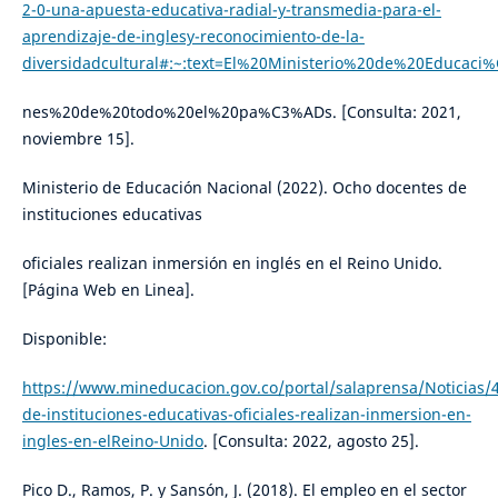
2-0-una-apuesta-educativa-radial-y-transmedia-para-el-
aprendizaje-de-inglesy-reconocimiento-de-la-
diversidadcultural#:~:text=El%20Ministerio%20de%20Educa
nes%20de%20todo%20el%20pa%C3%ADs. [Consulta: 2021,
noviembre 15].
Ministerio de Educación Nacional (2022). Ocho docentes de
instituciones educativas
oficiales realizan inmersión en inglés en el Reino Unido.
[Página Web en Linea].
Disponible:
https://www.mineducacion.gov.co/portal/salaprensa/Noticias
de-instituciones-educativas-oficiales-realizan-inmersion-en-
ingles-en-elReino-Unido
. [Consulta: 2022, agosto 25].
Pico D., Ramos, P. y Sansón, J. (2018). El empleo en el sector