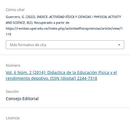
Cómo citar
Guerrero, G. (2022). INDICE.
ACTIVIDAD FÍSICA Y CIENCIAS / PHYSICAL ACTIVITY
AND SCIENCE
,
6
(2). Recuperado a partir de
https://revistas.upel.edu.ve/index.php/actividadfisicayciencias/article/view/1
119
Más formatos de cita
Número
Vol. 6 Núm. 2 (2014): Didactica de la Educaciòn Fìsica y el
rendimiento depotivo. ISSN (digital) 2244-7318
Sección
Consejo Editorial
Licencia