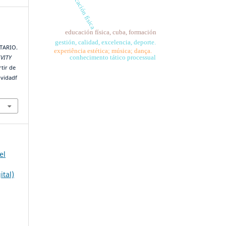
educación física
educación física, cuba, formación
gestión, calidad, excelencia, deporte.
TARIO.
experiência estética; música; dança.
conhecimento tático processual
IVITY
tir de
ividadf
el
ital)