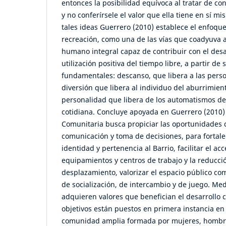
entonces la posibilidad equívoca al tratar de co
y no conferírsele el valor que ella tiene en sí m
tales ideas Guerrero (2010) establece el enfoqu
recreación, como una de las vías que coadyuva a
humano integral capaz de contribuir con el desa
utilización positiva del tiempo libre, a partir de
fundamentales: descanso, que libera a las perso
diversión que libera al individuo del aburrimient
personalidad que libera de los automatismos de
cotidiana. Concluye apoyada en Guerrero (2010)
Comunitaria busca propiciar las oportunidades 
comunicación y toma de decisiones, para fortale
identidad y pertenencia al Barrio, facilitar el ac
equipamientos y centros de trabajo y la reducci
desplazamiento, valorizar el espacio público co
de socialización, de intercambio y de juego. Med
adquieren valores que benefician el desarrollo 
objetivos están puestos en primera instancia en 
comunidad amplia formada por mujeres, hombre