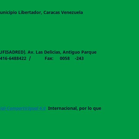
unicipio Libertador, Caracas Venezuela
DUFISADRED). Av. Las Delicias, Antiguo Parque
058 - 0416-6488422 / Fax: 0058 -243
al-CompartirIgual 4.0
Internacional, por lo que