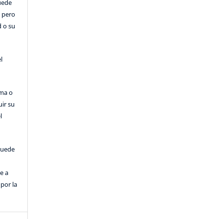
Puede
, pero
d o su
l
rma o
uir su
l
puede
e a
por la