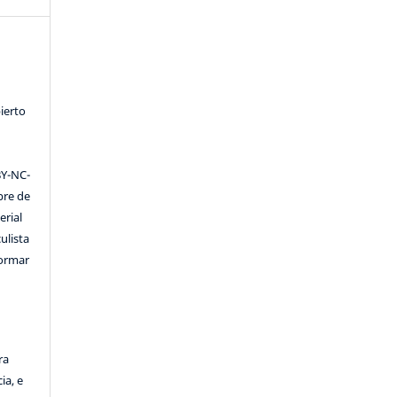
ierto
Y-NC-
ibre de
erial
ulista
formar
ra
ia, e