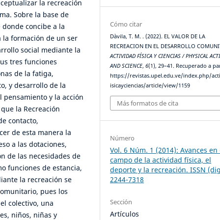
nceptualizar la recreación
isma. Sobre la base de
Cómo citar
e donde concibe a la
Dàvila, T. M. . (2022). EL VALOR DE LA
 la formación de un ser
RECREACION EN EL DESARROLLO COMUNI
rrollo social mediante la
ACTIVIDAD FÍSICA Y CIENCIAS / PHYSICAL ACT
 sus tres funciones
AND SCIENCE
,
6
(1), 29–41. Recuperado a par
nas de la fatiga,
https://revistas.upel.edu.ve/index.php/act
o, y desarrollo de la
isicayciencias/article/view/1159
l pensamiento y la acción
Más formatos de cita
 que la Recreación
de contacto,
cer de esta manera la
Número
ceso a las dotaciones,
Vol. 6 Núm. 1 (2014): Avances en 
ón de las necesidades de
campo de la actividad física, el
mo funciones de estancia,
deporte y la recreación. ISSN (dig
2244-7318
iante la recreación se
comunitario, pues los
Sección
el colectivo, una
Artículos
s, niños, niñas y