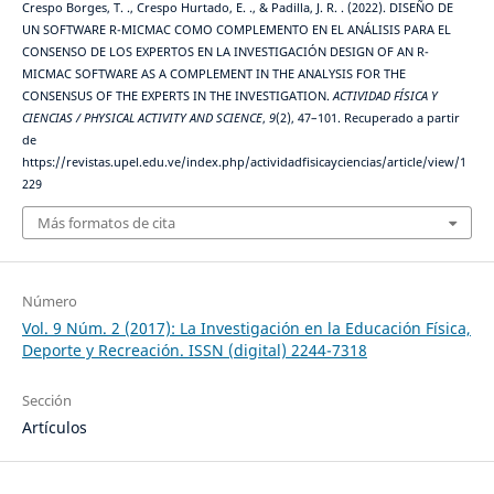
Crespo Borges, T. ., Crespo Hurtado, E. ., & Padilla, J. R. . (2022). DISEÑO DE
UN SOFTWARE R-MICMAC COMO COMPLEMENTO EN EL ANÁLISIS PARA EL
CONSENSO DE LOS EXPERTOS EN LA INVESTIGACIÓN DESIGN OF AN R-
MICMAC SOFTWARE AS A COMPLEMENT IN THE ANALYSIS FOR THE
CONSENSUS OF THE EXPERTS IN THE INVESTIGATION.
ACTIVIDAD FÍSICA Y
CIENCIAS / PHYSICAL ACTIVITY AND SCIENCE
,
9
(2), 47–101. Recuperado a partir
de
https://revistas.upel.edu.ve/index.php/actividadfisicayciencias/article/view/1
229
Más formatos de cita
Número
Vol. 9 Núm. 2 (2017): La Investigación en la Educación Física,
Deporte y Recreación. ISSN (digital) 2244-7318
Sección
Artículos