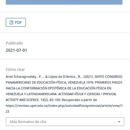
PDF
Publicado
2021-07-01
Cómo citar
Ariel Scharagrodsky , P. ., & López de D’Amico , R. . (2021). SEXTO CONGRESO
PANAMERICANO DE EDUCACIÓN FÍSICA, VENEZUELA 1976: PRIMEROS PASOS
HACIA LA CONFORMACIÓN EPISTÉMICA DE LA EDUCACIÓN FÍSICA EN
VENEZUELA Y LATINOAMERICANA.
ACTIVIDAD FÍSICA Y CIENCIAS / PHYSICAL
ACTIVITY AND SCIENCE
,
13
(2), 83–109. Recuperado a partir de
https://revistas.upel.edu.ve/index.php/actividadfisicayciencias/article/view/1
23
Más formatos de cita