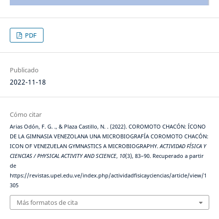
PDF
Publicado
2022-11-18
Cómo citar
Arias Odón, F. G. ., & Plaza Castillo, N. . (2022). COROMOTO CHACÓN: ÍCONO
DE LA GIMNASIA VENEZOLANA UNA MICROBIOGRAFÍA COROMOTO CHACÓN:
ICON OF VENEZUELAN GYMNASTICS A MICROBIOGRAPHY.
ACTIVIDAD FÍSICA Y
CIENCIAS / PHYSICAL ACTIVITY AND SCIENCE
,
10
(3), 83–90. Recuperado a partir
de
https://revistas.upel.edu.ve/index.php/actividadfisicayciencias/article/view/1
305
Más formatos de cita