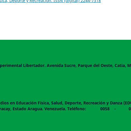
sica, Deporte y Recreación. ISSN (digital) 2244-7318
perimental Libertador. Avenida Sucre, Parque del Oeste, Catia, M
dios en Educación Física, Salud, Deporte, Recreación y Danza (E
 piso. Maracay, Estado Aragua. Venezuela. Teléfono: 0