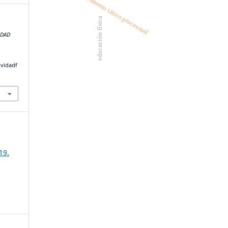
conhecimento tático processual
educación física
IDAD
ividadf
19.