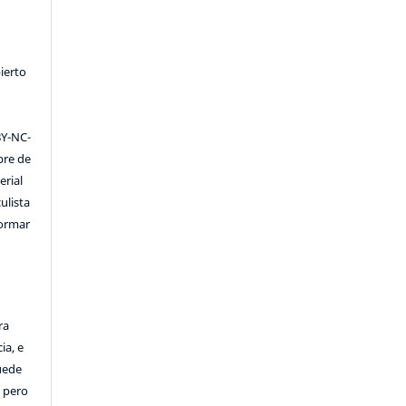
ierto
Y-NC-
ibre de
erial
ulista
formar
ra
ia, e
Puede
, pero