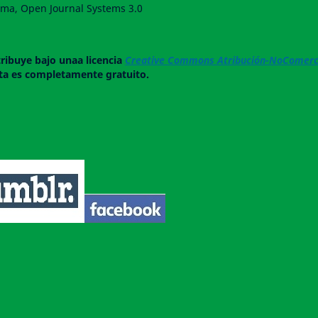
forma, Open Journal Systems 3.0
tribuye bajo unaa licencia
Creative Commons Atribución-NoComerci
ista es completamente gratuito.