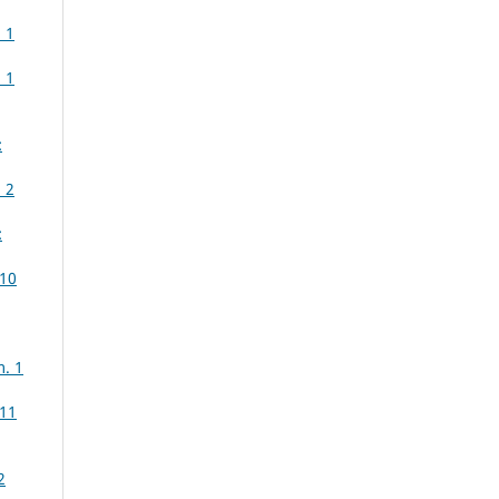
 1
 1
:
 2
:
 10
. 1
 11
2