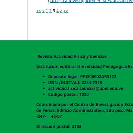
(2017): La Investigación en la Educación Fí
<<
<
1
2
3
4
>
>>
Revista Actividad Física y Ciencias
Institución editora: Universidad Pedagógica Ex
Depósito legal: PPI200902AR3122
ISSN /DIGITAL): 2244-7318
actividad.fisica.ciencias@upel.edu.ve
Codigo postal: 1020
Coordinada por el Centro de Investigación Estu
de Ferias. Edificio Administrativo, 2do
-247- 46-07
Dirección postal: 2103