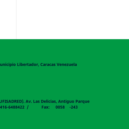
unicipio Libertador, Caracas Venezuela
DUFISADRED). Av. Las Delicias, Antiguo Parque
058 - 0416-6488422 / Fax: 0058 -243