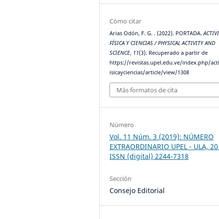
Cómo citar
Arias Odón, F. G. . (2022). PORTADA.
ACTIV
FÍSICA Y CIENCIAS / PHYSICAL ACTIVITY AND
SCIENCE
,
11
(3). Recuperado a partir de
https://revistas.upel.edu.ve/index.php/act
isicayciencias/article/view/1308
Más formatos de cita
Número
Vol. 11 Núm. 3 (2019): NÚMERO
EXTRAORDINARIO UPEL - ULA, 20
ISSN (digital) 2244-7318
Sección
Consejo Editorial