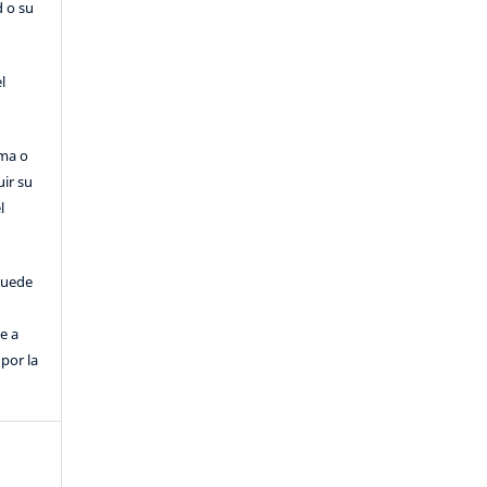
d o su
l
rma o
uir su
l
puede
e a
por la