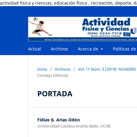
actividad física y ciencias, educación física , recreación, deporte, 
Actual
Archivos
Acerca de
Políticas de
Inicio
/
Archivos
/
Vol. 11 Núm. 3 (2019): NÚMERO 
Consejo Editorial
PORTADA
Fidias G. Arias Odón
Universidad Católica Andrés Bello, UCAB