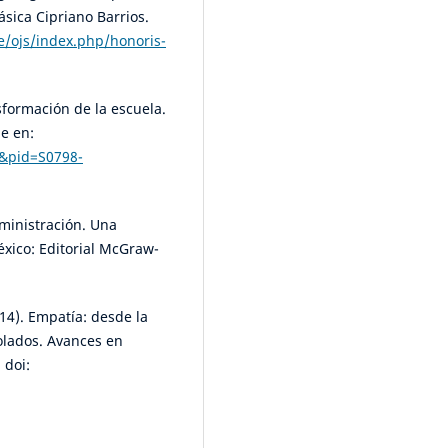
ásica Cipriano Barrios.
ve/ojs/index.php/honoris-
sformación de la escuela.
le en:
xt&pid=S0798-
dministración. Una
éxico: Editorial McGraw-
2014). Empatía: desde la
olados. Avances en
 doi: