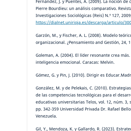
Fernández, J. y Puentes, A. (2009). La noción de
Pierre Bourdieu: un análisis comparativo. Revis
Investigaciones Sociológicas (Reis) N.º 127, 2009
https://dialnet.unirioja.es/descarga/articulo/30
Garzón, M., y Fischer, A. L. (2008). Modelo teóri
organizacional. ¿Pensamiento and Gestión, 24, 
Goleman, A. (2004). El líder resonante crea más.
inteligencia emocional. Caracas: Melvin.
Gómez, G. y Pin, J. (2010). Dirigir es Educar.Mad
González, M. y de Pelekais, C. (2010). Estrategia
de las competencias tecnológicas para el desarro
educativas universitarias Telos, vol. 12, núm. 3
pp. 342-359 Universidad Privada Dr. Rafael Bell
Venezuela.
Gil, Y., Mendoza, K. y Gallardo, R. (2023). Estrat