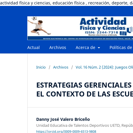
actividad física y ciencias, educación física , recreación, deporte, 
Actual
Archivos
Acerca de
Políticas de
Inicio
/
Archivos
/
Vol. 16 Núm. 2 (2024): Juegos Olí
ESTRATEGIAS GERENCIALES
EL CONTEXTO DE LAS ESCU
Danny José Valero Briceño
Unidad Educativa de Talentos Deportivos UETD, Repúbl
https://orcid.org/0009-0009-6513-9808