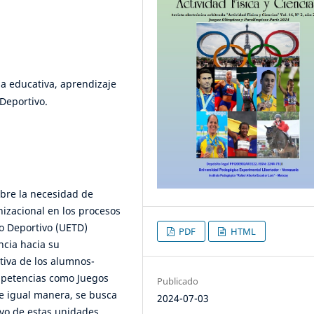
ia educativa, aprendizaje
Deportivo.
re la necesidad de
nizacional en los procesos
to Deportivo (UETD)
PDF
HTML
ncia hacia su
tiva de los alumnos-
mpetencias como Juegos
Publicado
De igual manera, se busca
2024-07-03
ivo de estas unidades