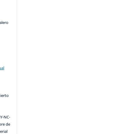
alero
ual
ierto
Y-NC-
ibre de
erial