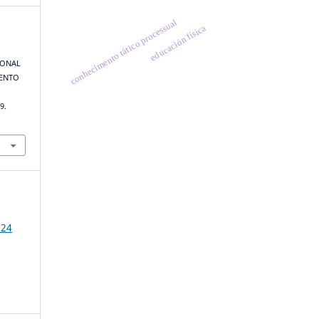
conhecimento tático processual
educación física
IONAL
LENTO
9.
024