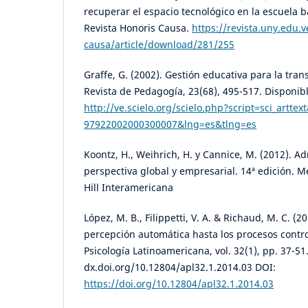
recuperar el espacio tecnológico en la escuela b
Revista Honoris Causa.
https://revista.uny.edu.
causa/article/download/281/255
Graffe, G. (2002). Gestión educativa para la tran
Revista de Pedagogía, 23(68), 495-517. Disponib
http://ve.scielo.org/scielo.php?script=sci_artte
97922002000300007&lng=es&tlng=es
Koontz, H., Weihrich, H. y Cannice, M. (2012). A
perspectiva global y empresarial. 14ª edición. M
Hill Interamericana
López, M. B., Filippetti, V. A. & Richaud, M. C. (
percepción automática hasta los procesos contr
Psicología Latinoamericana, vol. 32(1), pp. 37-51.
dx.doi.org/10.12804/apl32.1.2014.03 DOI:
https://doi.org/10.12804/apl32.1.2014.03