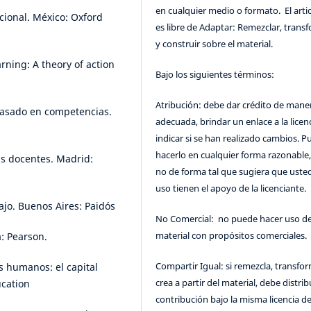
en cualquier medio o formato. El artic
acional. México: Oxford
es libre de Adaptar: Remezclar, trans
y construir sobre el material.
arning: A theory of action
Bajo los siguientes términos:
Atribución: debe dar crédito de mane
 basado en competencias.
adecuada, brindar un enlace a la licenc
indicar si se han realizado cambios. 
hacerlo en cualquier forma razonable
as docentes. Madrid:
no de forma tal que sugiera que uste
uso tienen el apoyo de la licenciante.
ajo. Buenos Aires: Paidós
No Comercial: no puede hacer uso de
material con propósitos comerciales.
: Pearson.
Compartir Igual: si remezcla, transfo
s humanos: el capital
crea a partir del material, debe distrib
cation
contribución bajo la misma licencia de