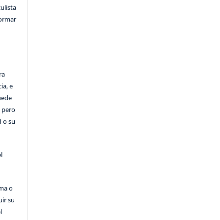
ulista
formar
ra
ia, e
Puede
, pero
d o su
l
rma o
uir su
l