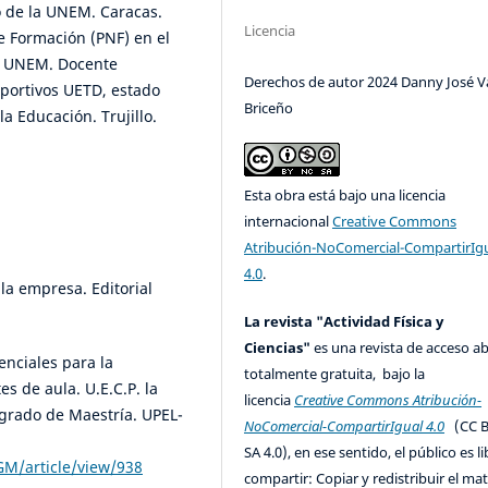
 de la UNEM. Caracas.
Licencia
e Formación (PNF) en el
la UNEM. Docente
Derechos de autor 2024 Danny José V
eportivos UETD, estado
Briceño
la Educación. Trujillo.
Esta obra está bajo una licencia
internacional
Creative Commons
Atribución-NoComercial-CompartirIg
4.0
.
la empresa. Editorial
La revista "Actividad Física y
Ciencias"
es una revista de acceso ab
enciales para la
totalmente gratuita, bajo la
s de aula. U.E.C.P. la
licencia
Creative Commons Atribución-
 grado de Maestría. UPEL-
NoComercial-CompartirIgual 4.0
(CC B
SA 4.0), en ese sentido, el público es l
GM/article/view/938
compartir: Copiar y redistribuir el mat