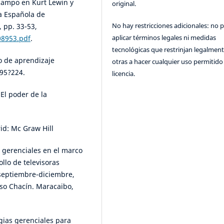
 campo en Kurt Lewin y
original.
ta Española de
No hay restricciones adicionales: no 
, pp. 33-53,
aplicar términos legales ni medidas
08953.pdf
.
tecnológicas que restrinjan legalment
co de aprendizaje
otras a hacer cualquier uso permitido 
195?224.
licencia.
 El poder de la
rid: Mc Graw Hill
s gerenciales en el marco
llo de televisoras
, septiembre-diciembre,
oso Chacín. Maracaibo,
egias gerenciales para