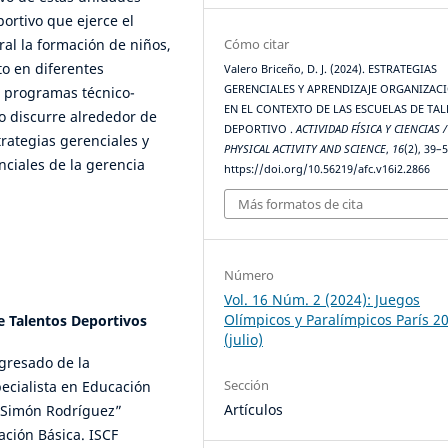
portivo que ejerce el
Cómo citar
al la formación de niños,
o en diferentes
Valero Briceño, D. J. (2024). ESTRATEGIAS
GERENCIALES Y APRENDIZAJE ORGANIZAC
de programas técnico-
EN EL CONTEXTO DE LAS ESCUELAS DE TA
lo discurre alrededor de
DEPORTIVO .
ACTIVIDAD FÍSICA Y CIENCIAS /
rategias gerenciales y
PHYSICAL ACTIVITY AND SCIENCE
,
16
(2), 39–5
ciales de la gerencia
https://doi.org/10.56219/afc.v16i2.2866
Más formatos de cita
Número
Vol. 16 Núm. 2 (2024): Juegos
Olímpicos y Paralímpicos París 2
e Talentos Deportivos
(julio)
egresado de la
Sección
ecialista en Educación
Artículos
 “Simón Rodríguez”
ación Básica. ISCF