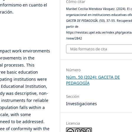
Cómo citar
onformismo en cuanto el
Maribel Cecilia Mendoza Vásquez. (2024). El 
tración.
organizacional en instituciones educativas ofic
GACETA DE PEDAGOGÍA
, (50), 37–55. Recupera
partir de
https://revistas.upel.edu.ve/index.php/gaceta/
/view/2842
Más formatos de cita
y impact work environments
provements in the
l processes. This
Número
ree basic education
Núm. 50 (2024): GACETA DE
ipating institutions were
PEDAGOGÍA
Educational Institution,
dy was descriptive, non-
Sección
 instruments for reliable
Investigaciones
opulation falls within a
scale, with some
need to be addressed.
Licencia
ee of conformity with the