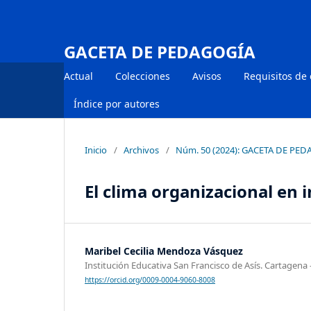
GACETA DE PEDAGOGÍA
Actual
Colecciones
Avisos
Requisitos de
Índice por autores
Inicio
/
Archivos
/
Núm. 50 (2024): GACETA DE PE
El clima organizacional en i
Maribel Cecilia Mendoza Vásquez
Institución Educativa San Francisco de Asís. Cartagena
https://orcid.org/0009-0004-9060-8008