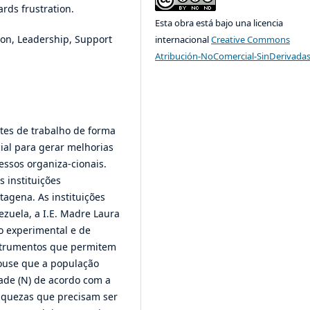
rds frustration.
Esta obra está bajo una licencia
tion, Leadership, Support
internacional
Creative Commons
Atribución-NoComercial-SinDerivadas
tes de trabalho de forma
ial para gerar melhorias
essos organiza-cionais.
s instituições
tagena. As instituições
ezuela, a I.E. Madre Laura
ão experimental e de
s-trumentos que permitem
touse que a população
ade (N) de acordo com a
aquezas que precisam ser