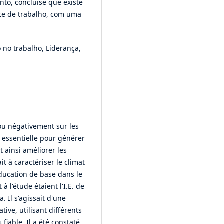
to, concluise que existe
e de trabalho, com uma
o no trabalho, Liderança,
 ou négativement sur les
 essentielle pour générer
t ainsi améliorer les
t à caractériser le climat
éducation de base dans le
à l'étude étaient l'I.E. de
a. Il s'agissait d'une
ive, utilisant différents
iable. Il a été constaté