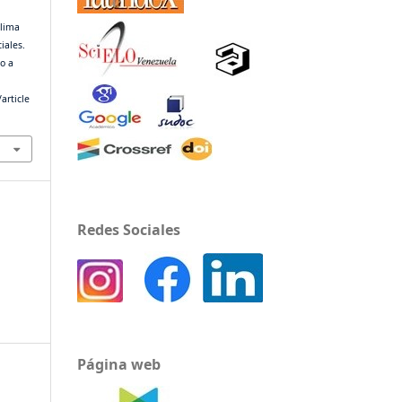
clima
iales.
do a
article
Redes Sociales
Página web