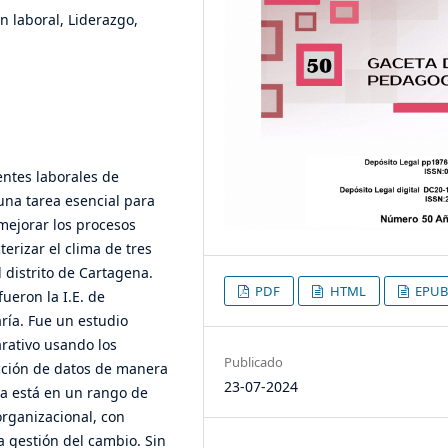
n laboral, Liderazgo,
entes laborales de
una tarea esencial para
 mejorar los procesos
erizar el clima de tres
 distrito de Cartagena.
PDF
HTML
EPUB
fueron la I.E. de
aría. Fue un estudio
rativo usando los
Publicado
cción de datos de manera
23-07-2024
da está en un rango de
organizacional, con
 gestión del cambio. Sin