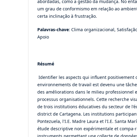
abordadas, como a gestão da mudança. No entan
um grau de conformismo em relação ao ambient
certa inclinação à frustração.
Palavras-chave
: Clima organizacional, Satisfaçã
Apoio
Résumé
Identifier les aspects qui influent positivement
environnements de travail est devenu une tâche
des améliorations dans le milieu professionnel e
processus organisationnels. Cette recherche visai
de trois institutions éducatives du secteur de l'
district de Cartagena. Les institutions participant 
Pontezuela, l'I.E. Madre Laura et l'I.E. Santa Marí
étude descriptive non expérimentale et compa-rat
instruments permettant une collecte de données f