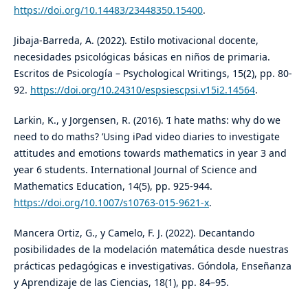
https://doi.org/10.14483/23448350.15400
.
Jibaja-Barreda, A. (2022). Estilo motivacional docente,
necesidades psicológicas básicas en niños de primaria.
Escritos de Psicología – Psychological Writings, 15(2), pp. 80-
92.
https://doi.org/10.24310/espsiescpsi.v15i2.14564
.
Larkin, K., y Jorgensen, R. (2016). ‘I hate maths: why do we
need to do maths? ’Using iPad video diaries to investigate
attitudes and emotions towards mathematics in year 3 and
year 6 students. International Journal of Science and
Mathematics Education, 14(5), pp. 925-944.
https://doi.org/10.1007/s10763-015-9621-x
.
Mancera Ortiz, G., y Camelo, F. J. (2022). Decantando
posibilidades de la modelación matemática desde nuestras
prácticas pedagógicas e investigativas. Góndola, Enseñanza
y Aprendizaje de las Ciencias, 18(1), pp. 84–95.