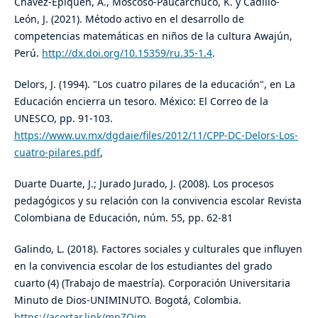
Chávez-Epiquén, A., Moscoso-Paucarchuco, K. y Cadillo-
León, J. (2021). Método activo en el desarrollo de
competencias matemáticas en niños de la cultura Awajún,
Perú.
http://dx.doi.org/10.15359/ru.35-1.4
.
Delors, J. (1994). "Los cuatro pilares de la educación", en La
Educación encierra un tesoro. México: El Correo de la
UNESCO, pp. 91-103.
https://www.uv.mx/dgdaie/files/2012/11/CPP-DC-Delors-Los-
cuatro-pilares.pdf
,
Duarte Duarte, J.; Jurado Jurado, J. (2008). Los procesos
pedagógicos y su relación con la convivencia escolar Revista
Colombiana de Educación, núm. 55, pp. 62-81
Galindo, L. (2018). Factores sociales y culturales que influyen
en la convivencia escolar de los estudiantes del grado
cuarto (4) (Trabajo de maestría). Corporación Universitaria
Minuto de Dios-UNIMINUTO. Bogotá, Colombia.
https://acortar.link/mnZQim