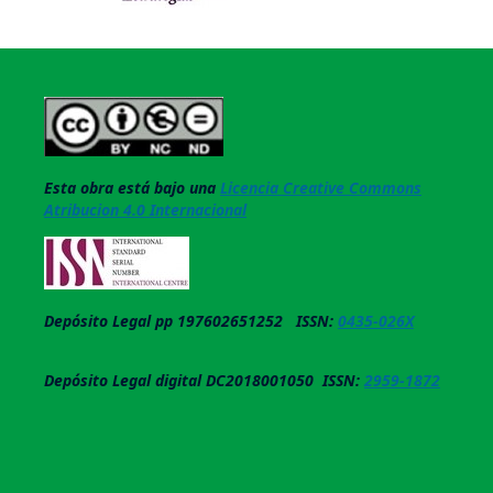
Esta obra está bajo una
Licencia Creative Commons
Atribucion 4.0 Internacional
Depósito Legal pp 197602651252 ISSN:
0435-026X
Depósito Legal digital DC2018001050 ISSN:
2959-1872