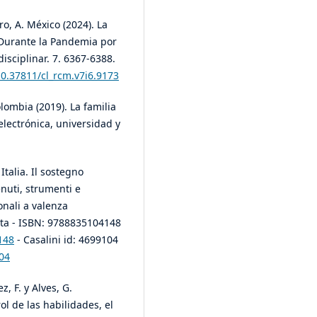
ro, A. México (2024). La
 Durante la Pandemia por
isciplinar. 7. 6367-6388.
10.37811/cl_rcm.v7i6.9173
olombia (2019). La familia
 electrónica, universidad y
Italia. Il sostegno
enuti, strumenti e
onali a valenza
vita - ISBN: 9788835104148
4148
- Casalini id: 4699104
04
z, F. y Alves, G.
l de las habilidades, el