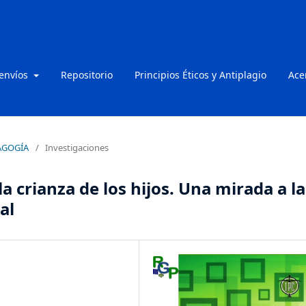
 envíos
Repositorio
Principios Éticos y Antiplagio
Ace
DAGOGÍA
/
Investigaciones
a crianza de los hijos. Una mirada a la
al