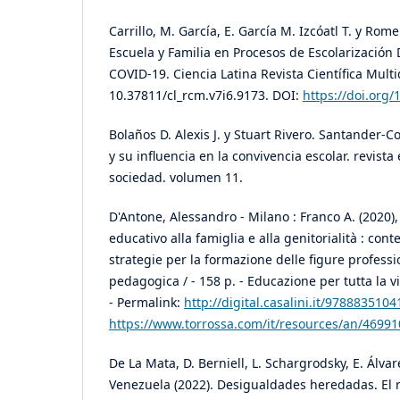
Carrillo, M. García, E. García M. Izcóatl T. y Rome
Escuela y Familia en Procesos de Escolarización
COVID-19. Ciencia Latina Revista Científica Multid
10.37811/cl_rcm.v7i6.9173. DOI:
https://doi.org/
Bolaños D. Alexis J. y Stuart Rivero. Santander-C
y su influencia en la convivencia escolar. revista
sociedad. volumen 11.
D'Antone, Alessandro - Milano : Franco A. (2020), 
educativo alla famiglia e alla genitorialità : cont
strategie per la formazione delle figure professi
pedagogica / - 158 p. - Educazione per tutta la 
- Permalink:
http://digital.casalini.it/978883510
https://www.torrossa.com/it/resources/an/46991
De La Mata, D. Berniell, L. Schargrodsky, E. Álvare
Venezuela (2022). Desigualdades heredadas. El ro