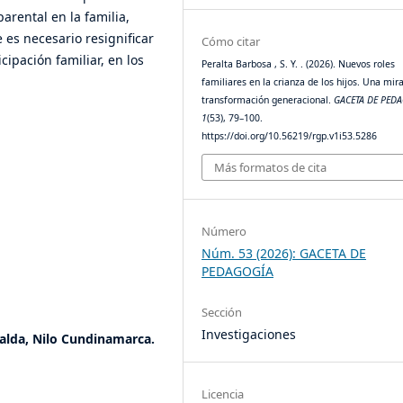
parental en la familia,
 es necesario resignificar
Cómo citar
cipación familiar, en los
Peralta Barbosa , S. Y. . (2026). Nuevos roles
familiares en la crianza de los hijos. Una mir
transformación generacional.
GACETA DE PED
1
(53), 79–100.
https://doi.org/10.56219/rgp.v1i53.5286
Más formatos de cita
Número
Núm. 53 (2026): GACETA DE
PEDAGOGÍA
Sección
Investigaciones
alda, Nilo Cundinamarca.
Licencia