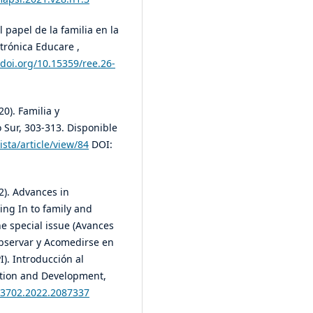
 papel de la familia en la
ctrónica Educare ,
/doi.org/10.15359/ree.26-
20). Familia y
 Sur, 303-313. Disponible
sta/article/view/84
DOI:
22). Advances in
ng In to family and
e special issue (Avances
bservar y Acomedirse en
I). Introducción al
ation and Development,
103702.2022.2087337