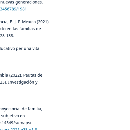
s nuevas generaciones.
123456789/1981
cia, E. J. P. México (2021).
cto en las familias de
128-138.
educativo per una vita
mbia (2022). Pautas de
23). Investigación y
poyo social de familia,
 subjetivo en
0.14349/sumapsi.
mapsi.2021.v28.n1.3