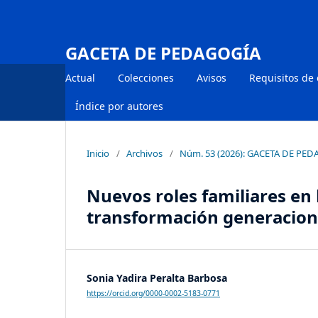
GACETA DE PEDAGOGÍA
Actual
Colecciones
Avisos
Requisitos de
Índice por autores
Inicio
/
Archivos
/
Núm. 53 (2026): GACETA DE PE
Nuevos roles familiares en l
transformación generacion
Sonia Yadira Peralta Barbosa
https://orcid.org/0000-0002-5183-0771