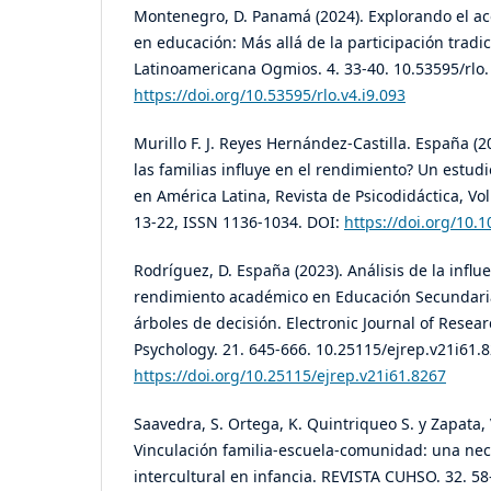
Montenegro, D. Panamá (2024). Explorando el a
en educación: Más allá de la participación tradic
Latinoamericana Ogmios. 4. 33-40. 10.53595/rlo. 
https://doi.org/10.53595/rlo.v4.i9.093
Murillo F. J. Reyes Hernández-Castilla. España (2
las familias influye en el rendimiento? Un estud
en América Latina, Revista de Psicodidáctica, Vo
13-22, ISSN 1136-1034. DOI:
https://doi.org/10.
Rodríguez, D. España (2023). Análisis de la influe
rendimiento académico en Educación Secundari
árboles de decisión. Electronic Journal of Resea
Psychology. 21. 645-666. 10.25115/ejrep.v21i61.8
https://doi.org/10.25115/ejrep.v21i61.8267
Saavedra, S. Ortega, K. Quintriqueo S. y Zapata, V
Vinculación familia-escuela-comunidad: una nec
intercultural en infancia. REVISTA CUHSO. 32. 58