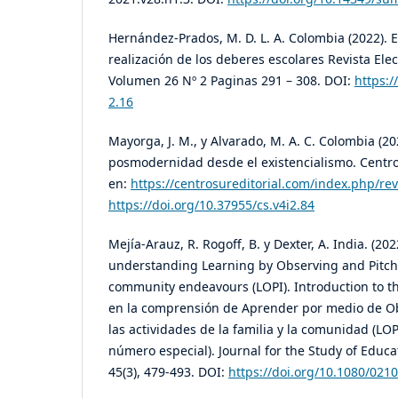
Hernández-Prados, M. D. L. A. Colombia (2022). El
realización de los deberes escolares Revista Ele
Volumen 26 Nº 2 Paginas 291 – 308. DOI:
https:/
2.16
Mayorga, J. M., y Alvarado, M. A. C. Colombia (20
posmodernidad desde el existencialismo. Centro
en:
https://centrosureditorial.com/index.php/revi
https://doi.org/10.37955/cs.v4i2.84
Mejía-Arauz, R. Rogoff, B. y Dexter, A. India. (20
understanding Learning by Observing and Pitchi
community endeavours (LOPI). Introduction to th
en la comprensión de Aprender por medio de O
las actividades de la familia y la comunidad (LOP
número especial). Journal for the Study of Educ
45(3), 479-493. DOI:
https://doi.org/10.1080/02