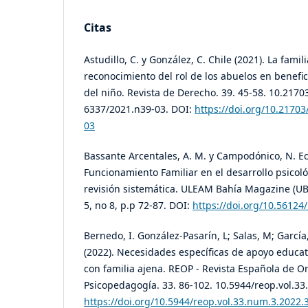
Citas
Astudillo, C. y González, C. Chile (2021). La fami
reconocimiento del rol de los abuelos en benefic
del niño. Revista de Derecho. 39. 45-58. 10.2170
6337/2021.n39-03. DOI:
https://doi.org/10.2170
03
Bassante Arcentales, A. M. y Campodónico, N. Ec
Funcionamiento Familiar en el desarrollo psicoló
revisión sistemática. ULEAM Bahía Magazine (UB
5, no 8, p.p 72-87. DOI:
https://doi.org/10.56124
Bernedo, I. González-Pasarín, L; Salas, M; Garcí
(2022). Necesidades específicas de apoyo educa
con familia ajena. REOP - Revista Española de Or
Psicopedagogía. 33. 86-102. 10.5944/reop.vol.3
https://doi.org/10.5944/reop.vol.33.num.3.2022.