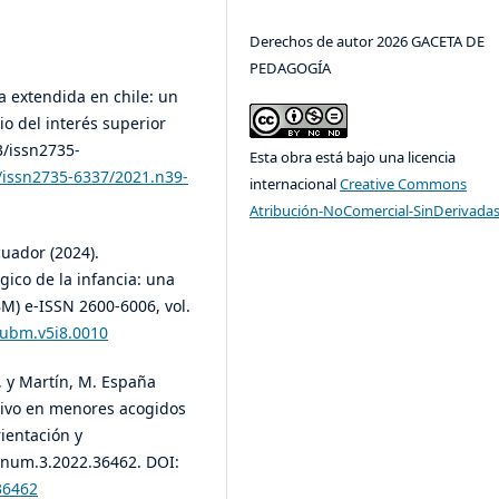
Derechos de autor 2026 GACETA DE
PEDAGOGÍA
lia extendida en chile: un
io del interés superior
3/issn2735-
Esta obra está bajo una licencia
3/issn2735-6337/2021.n39-
internacional
Creative Commons
Atribución-NoComercial-SinDerivadas
uador (2024).
gico de la infancia: una
M) e-ISSN 2600-6006, vol.
/ubm.v5i8.0010
a, y Martín, M. España
tivo en menores acogidos
ientación y
3.num.3.2022.36462. DOI:
36462