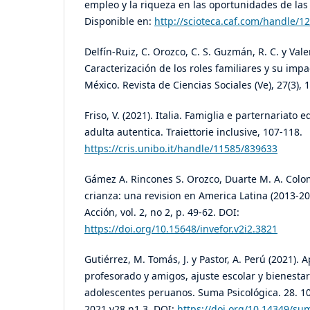
empleo y la riqueza en las oportunidades de la
Disponible en:
http://scioteca.caf.com/handle/
Delfín-Ruiz, C. Orozco, C. S. Guzmán, R. C. y Valen
Caracterización de los roles familiares y su impa
México. Revista de Ciencias Sociales (Ve), 27(3), 
Friso, V. (2021). Italia. Famiglia e parternariato 
adulta autentica. Traiettorie inclusive, 107-118.
https://cris.unibo.it/handle/11585/839633
Gámez A. Rincones S. Orozco, Duarte M. A. Colo
crianza: una revision en America Latina (2013-20
Acción, vol. 2, no 2, p. 49-62. DOI:
https://doi.org/10.15648/invefor.v2i2.3821
Gutiérrez, M. Tomás, J. y Pastor, A. Perú (2021). A
profesorado y amigos, ajuste escolar y bienestar
adolescentes peruanos. Suma Psicológica. 28. 1
2021.v28.n1.3. DOI:
https://doi.org/10.14349/su