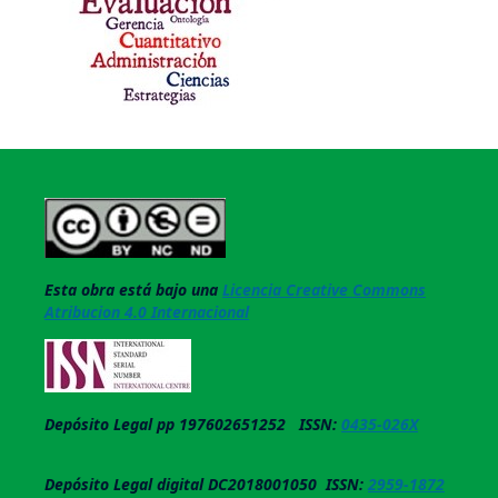
Esta obra está bajo una
Licencia Creative Commons
Atribucion 4.0 Internacional
Depósito Legal pp 197602651252 ISSN:
0435-026X
Depósito Legal digital DC2018001050 ISSN:
2959-1872