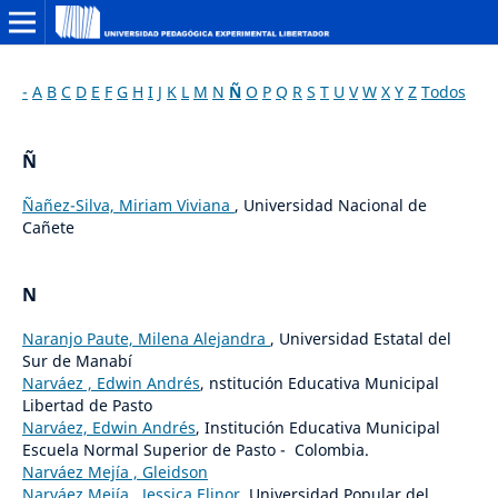
-
A
B
C
D
E
F
G
H
I
J
K
L
M
N
Ñ
O
P
Q
R
S
T
U
V
W
X
Y
Z
Todos
Ñ
Ñañez-Silva, Miriam Viviana
, Universidad Nacional de
Cañete
N
Naranjo Paute, Milena Alejandra
, Universidad Estatal del
Sur de Manabí
Narváez , Edwin Andrés
, nstitución Educativa Municipal
Libertad de Pasto
Narváez, Edwin Andrés
, Institución Educativa Municipal
Escuela Normal Superior de Pasto - Colombia.
Narváez Mejía , Gleidson
Narváez Mejía , Jessica Elinor
, Universidad Popular del