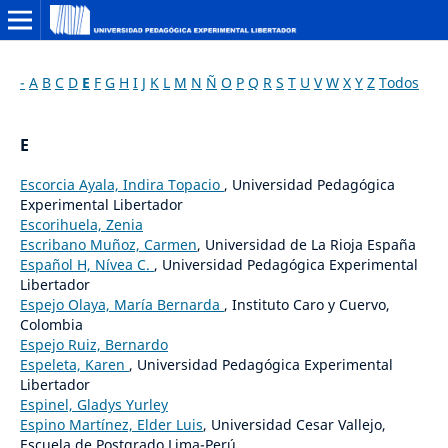
-
A
B
C
D
E
F
G
H
I
J
K
L
M
N
Ñ
O
P
Q
R
S
T
U
V
W
X
Y
Z
Todos
E
Escorcia Ayala, Indira Topacio
, Universidad Pedagógica
Experimental Libertador
Escorihuela, Zenia
Escribano Muñoz, Carmen
, Universidad de La Rioja España
Español H, Nívea C.
, Universidad Pedagógica Experimental
Libertador
Espejo Olaya, María Bernarda
, Instituto Caro y Cuervo,
Colombia
Espejo Ruiz, Bernardo
Espeleta, Karen
, Universidad Pedagógica Experimental
Libertador
Espinel, Gladys Yurley
Espino Martínez, Elder Luis
, Universidad Cesar Vallejo,
Escuela de Postgrado.Lima-Perú