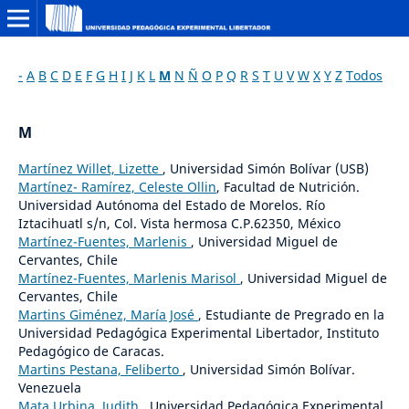
-
A
B
C
D
E
F
G
H
I
J
K
L
M
N
Ñ
O
P
Q
R
S
T
U
V
W
X
Y
Z
Todos
M
Martínez Willet, Lizette
, Universidad Simón Bolívar (USB)
Martínez- Ramírez, Celeste Ollin
, Facultad de Nutrición.
Universidad Autónoma del Estado de Morelos. Río
Iztacihuatl s/n, Col. Vista hermosa C.P.62350, México
Martínez-Fuentes, Marlenis
, Universidad Miguel de
Cervantes, Chile
Martínez-Fuentes, Marlenis Marisol
, Universidad Miguel de
Cervantes, Chile
Martins Giménez, María José
, Estudiante de Pregrado en la
Universidad Pedagógica Experimental Libertador, Instituto
Pedagógico de Caracas.
Martins Pestana, Feliberto
, Universidad Simón Bolívar.
Venezuela
Mata Urbina, Judith
, Universidad Pedagógica Experimental