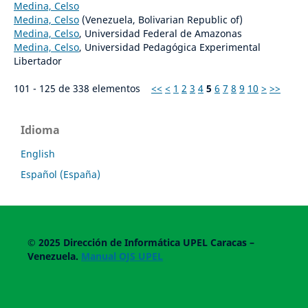
Medina, Celso
Medina, Celso
(Venezuela, Bolivarian Republic of)
Medina, Celso
, Universidad Federal de Amazonas
Medina, Celso
, Universidad Pedagógica Experimental
Libertador
101 - 125 de 338 elementos
<<
<
1
2
3
4
5
6
7
8
9
10
>
>>
Idioma
English
Español (España)
© 2025
Dirección de Informática UPEL
Caracas –
Venezuela.
Manual OJS UPEL