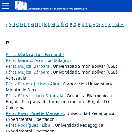
-
A
B
C
D
E
F
G
H
I
J
K
L
M
N
Ñ
O
P
Q
R
S
T
U
V
W
X
Y
Z
Todos
P
Pérez Madera, Luis Fernando
Pérez Mariño, Asunción Milagros
Pérez Mujica, Bárbara
, Universidad Simón Bolívar (USB)
Pérez Mujica, Bárbara
, Universidad Simón Bolívar (USB),
Venezuela
Pérez Parada, Jackson Alirio
, Corporación Universitaria
Minuto de Dios
Pérez Pérez, Liliana Drineyda
, Orquesta Filarmónica de
Bogotá. Programa de formación musical. Bogotá, D.C. –
Colombia
Pérez Rivas, Yinette Marisela
, Universidad Pedagógica
Experimental Libertador
Pérez Rodríguez , Libni
, Universidad Pedagógica
Experimental Libertador