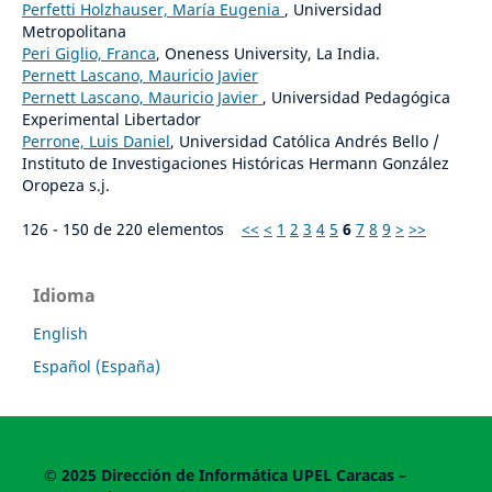
Perfetti Holzhauser, María Eugenia
, Universidad
Metropolitana
Peri Giglio, Franca
, Oneness University, La India.
Pernett Lascano, Mauricio Javier
Pernett Lascano, Mauricio Javier
, Universidad Pedagógica
Experimental Libertador
Perrone, Luis Daniel
, Universidad Católica Andrés Bello /
Instituto de Investigaciones Históricas Hermann González
Oropeza s.j.
126 - 150 de 220 elementos
<<
<
1
2
3
4
5
6
7
8
9
>
>>
Idioma
English
Español (España)
© 2025
Dirección de Informática UPEL
Caracas –