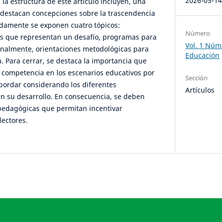
2026-05-1
a estructura de este artículo incluyen, una
 destacan concepciones sobre la trascendencia
uidamente se exponen cuatro tópicos:
Número
es que representan un desafío, programas para
Vol. 1 Núm.
finalmente, orientaciones metodológicas para
Educación
ca. Para cerrar, se destaca la importancia que
 competencia en los escenarios educativos por
Sección
bordar considerando los diferentes
Artículos
en su desarrollo. En consecuencia, se deben
pedagógicas que permitan incentivar
lectores.