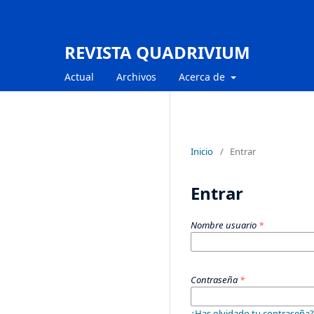
REVISTA QUADRIVIUM
Actual
Archivos
Acerca de
Inicio
/
Entrar
Entrar
Nombre usuario
*
Contraseña
*
¿Has olvidado tu contraseña?