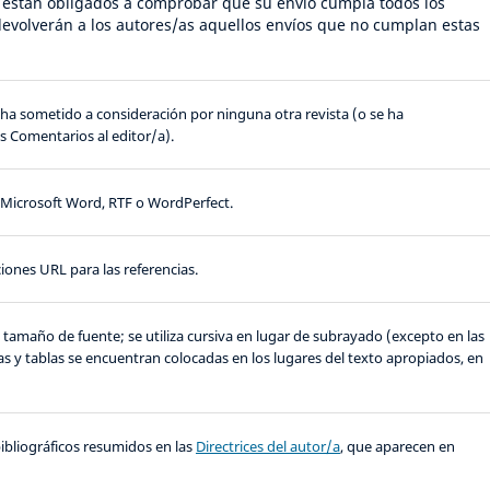
s están obligados a comprobar que su envío cumpla todos los
evolverán a los autores/as aquellos envíos que no cumplan estas
 ha sometido a consideración por ninguna otra revista (o se ha
s Comentarios al editor/a).
, Microsoft Word, RTF o WordPerfect.
iones URL para las referencias.
de tamaño de fuente; se utiliza cursiva en lugar de subrayado (excepto en las
ras y tablas se encuentran colocadas en los lugares del texto apropiados, en
y bibliográficos resumidos en las
Directrices del autor/a
, que aparecen en