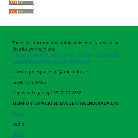
Todos los documentos publicados en esta revista se
distribuyen bajo una
Licencia Creative Commons Atribución-NoComercial-
CompartirIgual 4.0 (CC BY-NC-SA 4.0)
revista.tpo.espacio.ipc@upel.edu.ve
ISSN: 1315-9496
Depósito Legal: pp198402DC2832
TIEMPO Y ESPACIO SE ENCUENTRA INDEXADA EN:
Scielo
Redib
CLASE