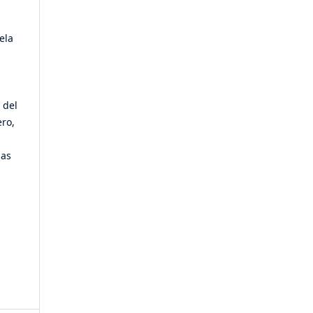
ela
 del
ero,
ias