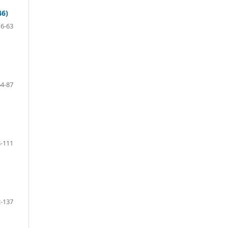
46)
16-63
64-87
-111
-137