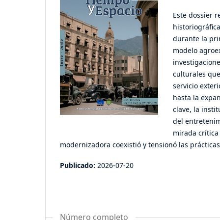
Este dossier r
historiográfi
durante la pri
modelo agroexp
investigacion
culturales que
servicio exter
hasta la expan
clave, la inst
del entretenim
mirada crítica
modernizadora coexistió y tensionó las prácticas
Publicado:
2026-07-20
Número completo