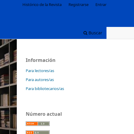
Histórico de la Revista
Registrarse
Entrar
Buscar
Información
Para lectores/as
Para autores/as
Para bibliotecarios/as
Número actual