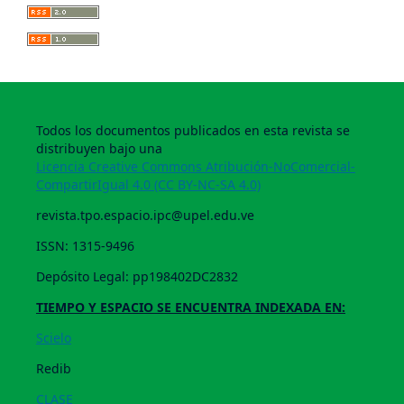
Todos los documentos publicados en esta revista se
distribuyen bajo una
Licencia Creative Commons Atribución-NoComercial-
CompartirIgual 4.0 (CC BY-NC-SA 4.0)
revista.tpo.espacio.ipc@upel.edu.ve
ISSN: 1315-9496
Depósito Legal: pp198402DC2832
TIEMPO Y ESPACIO SE ENCUENTRA INDEXADA EN:
Scielo
Redib
CLASE