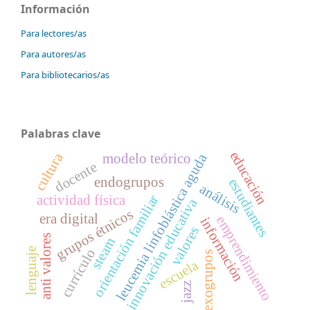
Información
Para lectores/as
Para autores/as
Para bibliotecarios/as
Palabras clave
educación
cultura
leucemia linfoblástica aguda
modelo teórico
docente
endogrupos
estudiantes
análisis
actividad física
orientación familiar
innovación educativa
grupos étnicos
era digital
emprendimiento
información
valores
anti valores
steam
lenguaje
currículo
exogrupos
escuela
jazz