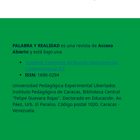
PALABRA Y REALIDAD
es una revista de
Acceso
Abierto
y está bajo una
Creative Commons Atribución-NoComercial-
CompartirIgual 4.0
ISSN:
1690-0294
Universidad Pedagógica Experimental Libertador.
Instituto Pedagógico de Caracas, Biblioteca Central
"Felipe Guevara Rojas". Doctorado en Educación. Av.
Páez, Urb. El Paraí­so. Código postal 1020. Caracas -
Venezuela.