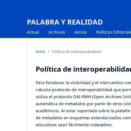
PALABRA Y REALIDAD
Actual
Archivos
Avisos
Políticas Editoria
Inicio
/
Política de interoperabilidad
Política de interoperabilida
Para fortalecer la visibilidad y el intercambio cie
robusto protocolo de interoperabilidad que perm
utiliza el protocolo
OAI-PMH
(Open Archives Init
automática de metadatos por parte de otros sis
académicos
.
Al estar soportada sobre la plataf
de metadatos en esquemas estandarizados co
educativos sean fácilmente indexables.