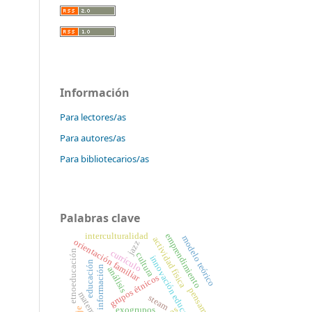
Información
Para lectores/as
Para autores/as
Para bibliotecarios/as
Palabras clave
emprendimiento
interculturalidad
modelo teórico
actividad física
orientación familiar
jazz
currículo
etnoeducación
cultura
innovación educativa
educación
información
análisis
grupos étnicos
pensamiento
steam
exogrupos