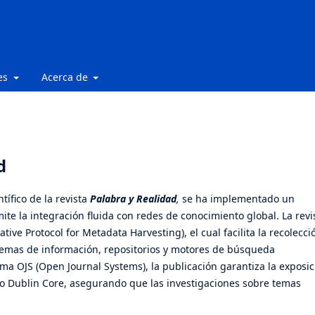
les
Acerca de
d
ntífico de la revista
Palabra y Realidad
,
se ha implementado un
ite la integración fluida con redes de conocimiento global.
La revi
iative Protocol for Metadata Harvesting)
, el cual facilita la recolecci
temas de información, repositorios y motores de búsqueda
orma
OJS (Open Journal Systems)
, la publicación garantiza la exposi
mo
Dublin Core
, asegurando que las investigaciones sobre temas