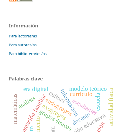
Información
Para lectores/as
Para autores/as
Para bibliotecarios/as
Palabras clave
modelo teórico
era digital
información
actividad física
cultura
currículo
escuela
orientación familiar
matemáticas
análisis
endogrupos
estudiantes
exogrupos
grupos étnicos
docente
innovación educativa