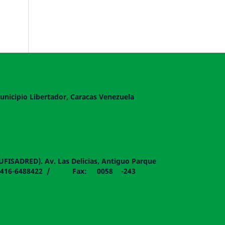
unicipio Libertador, Caracas Venezuela
DUFISADRED). Av. Las Delicias, Antiguo Parque
058 - 0416-6488422 / Fax: 0058 -243