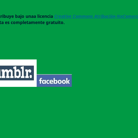
tribuye bajo unaa licencia
Creative Commons Atribución-NoComerci
ista es completamente gratuito.