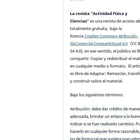
La revista "Actividad Física y
Ciencias"
es una revista de acceso ab
totalmente gratuita, bajo la
licencia
Creative Commons Atribución-
NoComercial-CompartirIgual 4.0
(CC B
SA 4.0), en ese sentido, el público es l
compartir: Copiar y redistribuir el mat
en cualquier medio o formato. El artic
es libre de Adaptar: Remezclar, trans
y construir sobre el material.
Bajo los siguientes términos:
Atribución: debe dar crédito de mane
adecuada, brindar un enlace a la licenc
indicar si se han realizado cambios. 
hacerlo en cualquier forma razonable
no de forma tal que sugiera que uste