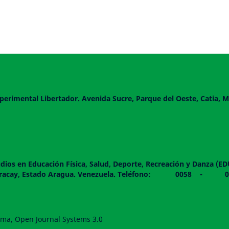
perimental Libertador. Avenida Sucre, Parque del Oeste, Catia, M
dios en Educación Física, Salud, Deporte, Recreación y Danza (E
 piso. Maracay, Estado Aragua. Venezuela. Teléfono: 0
forma, Open Journal Systems 3.0