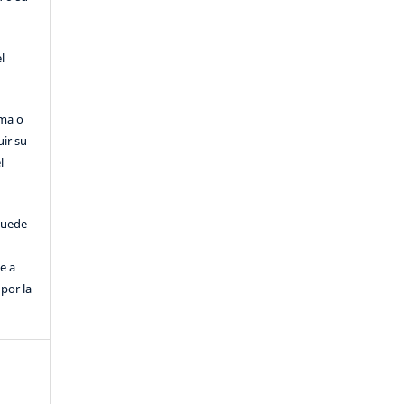
l
rma o
uir su
l
puede
e a
por la