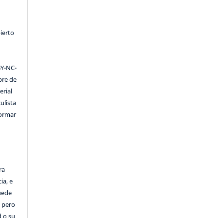
ierto
Y-NC-
ibre de
erial
ulista
formar
ra
ia, e
Puede
, pero
d o su