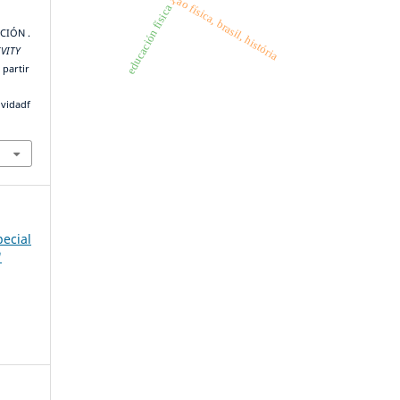
educação física, brasil, história
educación física
ACIÓN .
IVITY
 partir
ividadf
pecial
"