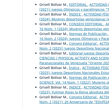
Grisell Bolívar M.,
EDITORIAL
,
ACTIVIDAD F
(2021): Juegos Olímpicos y paralímpicos "T
Grisell Bolívar M.,
ÍNDICE
,
ACTIVIDAD FÍSI
(2024): Mujeres deportistas venezolanas (
Grisell Bolívar M.,
CONSEJO EDITORIAL
,
A
16 Núm. 1 (2024): Mujeres deportistas ve
Grisell Bolívar M.,
Normas de Publicación
16 Núm. 2 (2024): Juegos Olímpicos y Paral
Grisell Bolívar M.,
Consejo Editorial
,
ACTIV
Núm. 2 (2025): Juegos Deportivos Nacionale
Grisell Bolívar M.,
Editorial Juegos Deport
CIENCIAS / PHYSICAL ACTIVITY AND SCIENCE
Paranacionales de Venezuela "Oriente 202
Grisell Bolívar M.,
Índice
,
ACTIVIDAD FÍSIC
(2025): Juegos Deportivos Nacionales Estud
Grisell Bolívar M.,
Normas de Publicación d
SCIENCE: Vol. 14 Núm. 1 (2022): Mujeres o
Grisell Bolívar M.,
INDICE
,
ACTIVIDAD FÍSI
(2023): Yulimar Rojas la Reina absoluta del 
Grisell Bolívar M.,
Consejo Editorial
,
ACTIV
Núm. 2 (2021): 20 Aniversario de "EDUFIS