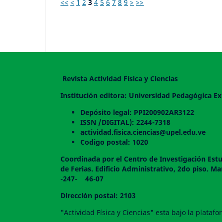
<<
<
1
2
3
4
5
6
7
8
9
>
>>
Revista Actividad Física y Ciencias
Institución editora: Universidad Pedagógica Ex
Depósito legal: PPI200902AR3122
ISSN /DIGITAL): 2244-7318
actividad.fisica.ciencias@upel.edu.ve
Codigo postal: 1020
Coordinada por el Centro de Investigación Estu
de Ferias. Edificio Administrativo, 2do
-247- 46-07
Dirección postal: 2103
"Actividad Física y Ciencias" esta bajo la plata