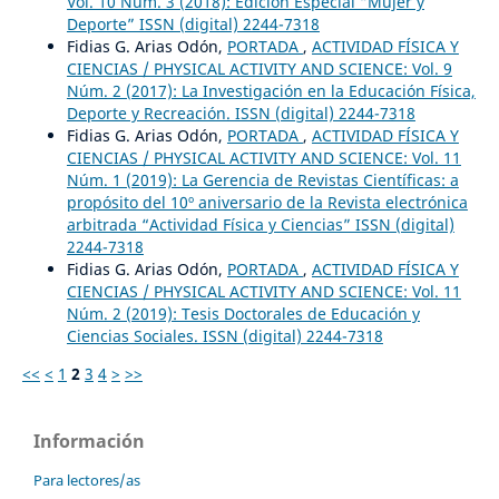
Vol. 10 Núm. 3 (2018): Edición Especial “Mujer y
Deporte” ISSN (digital) 2244-7318
Fidias G. Arias Odón,
PORTADA
,
ACTIVIDAD FÍSICA Y
CIENCIAS / PHYSICAL ACTIVITY AND SCIENCE: Vol. 9
Núm. 2 (2017): La Investigación en la Educación Física,
Deporte y Recreación. ISSN (digital) 2244-7318
Fidias G. Arias Odón,
PORTADA
,
ACTIVIDAD FÍSICA Y
CIENCIAS / PHYSICAL ACTIVITY AND SCIENCE: Vol. 11
Núm. 1 (2019): La Gerencia de Revistas Científicas: a
propósito del 10º aniversario de la Revista electrónica
arbitrada “Actividad Física y Ciencias” ISSN (digital)
2244-7318
Fidias G. Arias Odón,
PORTADA
,
ACTIVIDAD FÍSICA Y
CIENCIAS / PHYSICAL ACTIVITY AND SCIENCE: Vol. 11
Núm. 2 (2019): Tesis Doctorales de Educación y
Ciencias Sociales. ISSN (digital) 2244-7318
<<
<
1
2
3
4
>
>>
Información
Para lectores/as