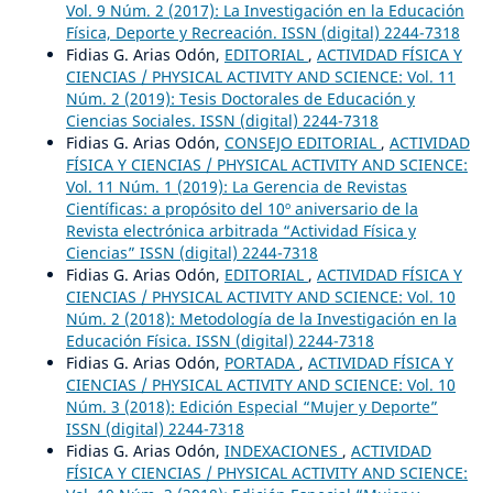
Vol. 9 Núm. 2 (2017): La Investigación en la Educación
Física, Deporte y Recreación. ISSN (digital) 2244-7318
Fidias G. Arias Odón,
EDITORIAL
,
ACTIVIDAD FÍSICA Y
CIENCIAS / PHYSICAL ACTIVITY AND SCIENCE: Vol. 11
Núm. 2 (2019): Tesis Doctorales de Educación y
Ciencias Sociales. ISSN (digital) 2244-7318
Fidias G. Arias Odón,
CONSEJO EDITORIAL
,
ACTIVIDAD
FÍSICA Y CIENCIAS / PHYSICAL ACTIVITY AND SCIENCE:
Vol. 11 Núm. 1 (2019): La Gerencia de Revistas
Científicas: a propósito del 10º aniversario de la
Revista electrónica arbitrada “Actividad Física y
Ciencias” ISSN (digital) 2244-7318
Fidias G. Arias Odón,
EDITORIAL
,
ACTIVIDAD FÍSICA Y
CIENCIAS / PHYSICAL ACTIVITY AND SCIENCE: Vol. 10
Núm. 2 (2018): Metodología de la Investigación en la
Educación Física. ISSN (digital) 2244-7318
Fidias G. Arias Odón,
PORTADA
,
ACTIVIDAD FÍSICA Y
CIENCIAS / PHYSICAL ACTIVITY AND SCIENCE: Vol. 10
Núm. 3 (2018): Edición Especial “Mujer y Deporte”
ISSN (digital) 2244-7318
Fidias G. Arias Odón,
INDEXACIONES
,
ACTIVIDAD
FÍSICA Y CIENCIAS / PHYSICAL ACTIVITY AND SCIENCE: