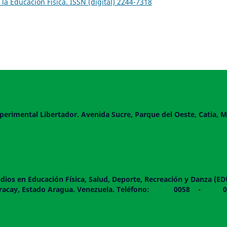
 la Educación Física. ISSN (digital) 2244-7318
perimental Libertador. Avenida Sucre, Parque del Oeste, Catia, M
dios en Educación Física, Salud, Deporte, Recreación y Danza (E
 piso. Maracay, Estado Aragua. Venezuela. Teléfono: 0