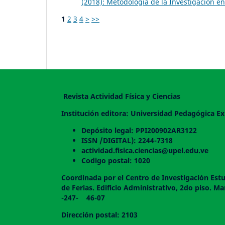
(2018): Metodología de la Investigación en
1
2
3
4
>
>>
Revista Actividad Física y Ciencias
Institución editora: Universidad Pedagógica Ex
Depósito legal: PPI200902AR3122
ISSN /DIGITAL): 2244-7318
actividad.fisica.ciencias@upel.edu.ve
Codigo postal: 1020
Coordinada por el Centro de Investigación Estu
de Ferias. Edificio Administrativo, 2do
-247- 46-07
Dirección postal: 2103