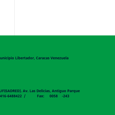
unicipio Libertador, Caracas Venezuela
DUFISADRED). Av. Las Delicias, Antiguo Parque
058 - 0416-6488422 / Fax: 0058 -243