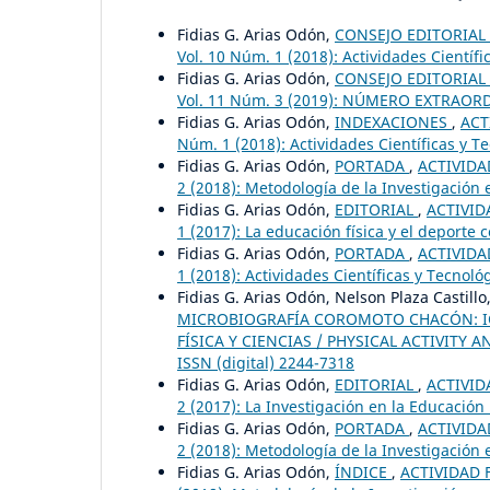
Fidias G. Arias Odón,
CONSEJO EDITORIAL
Vol. 10 Núm. 1 (2018): Actividades Científi
Fidias G. Arias Odón,
CONSEJO EDITORIAL
Vol. 11 Núm. 3 (2019): NÚMERO EXTRAORDI
Fidias G. Arias Odón,
INDEXACIONES
,
ACT
Núm. 1 (2018): Actividades Científicas y T
Fidias G. Arias Odón,
PORTADA
,
ACTIVIDAD
2 (2018): Metodología de la Investigación e
Fidias G. Arias Odón,
EDITORIAL
,
ACTIVID
1 (2017): La educación física y el deporte
Fidias G. Arias Odón,
PORTADA
,
ACTIVIDAD
1 (2018): Actividades Científicas y Tecnoló
Fidias G. Arias Odón, Nelson Plaza Castillo
MICROBIOGRAFÍA COROMOTO CHACÓN: I
FÍSICA Y CIENCIAS / PHYSICAL ACTIVITY AN
ISSN (digital) 2244-7318
Fidias G. Arias Odón,
EDITORIAL
,
ACTIVID
2 (2017): La Investigación en la Educación 
Fidias G. Arias Odón,
PORTADA
,
ACTIVIDAD
2 (2018): Metodología de la Investigación e
Fidias G. Arias Odón,
ÍNDICE
,
ACTIVIDAD F