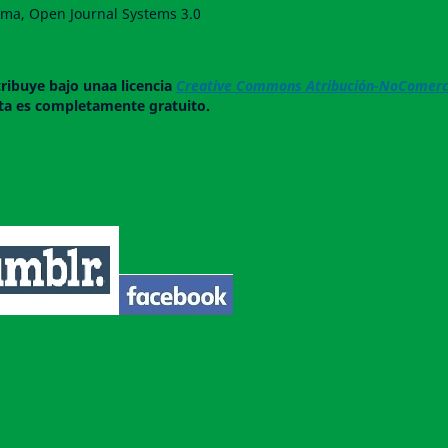
forma, Open Journal Systems 3.0
tribuye bajo unaa licencia
Creative Commons Atribución-NoComerci
ista es completamente gratuito.