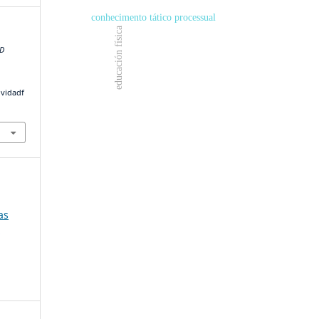
conhecimento tático processual
educación física
AD
ividadf
as
8