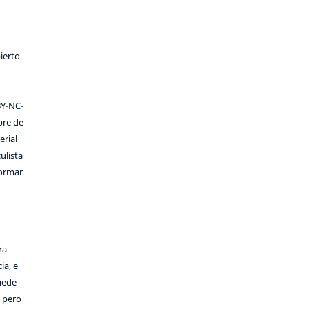
ierto
Y-NC-
ibre de
erial
ulista
formar
ra
ia, e
Puede
, pero