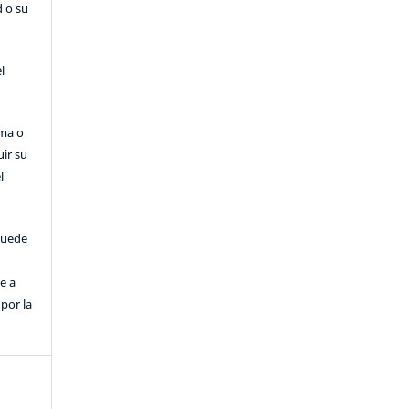
d o su
l
rma o
uir su
l
puede
e a
por la