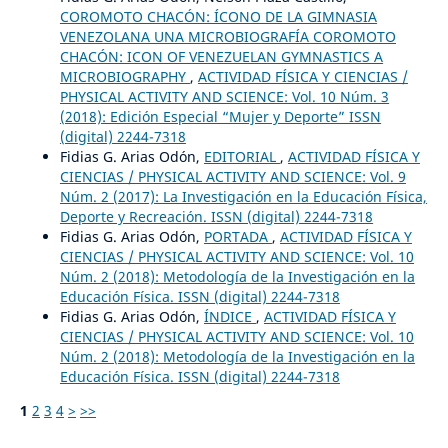
COROMOTO CHACÓN: ÍCONO DE LA GIMNASIA
VENEZOLANA UNA MICROBIOGRAFÍA COROMOTO
CHACÓN: ICON OF VENEZUELAN GYMNASTICS A
MICROBIOGRAPHY
,
ACTIVIDAD FÍSICA Y CIENCIAS /
PHYSICAL ACTIVITY AND SCIENCE: Vol. 10 Núm. 3
(2018): Edición Especial “Mujer y Deporte” ISSN
(digital) 2244-7318
Fidias G. Arias Odón,
EDITORIAL
,
ACTIVIDAD FÍSICA Y
CIENCIAS / PHYSICAL ACTIVITY AND SCIENCE: Vol. 9
Núm. 2 (2017): La Investigación en la Educación Física,
Deporte y Recreación. ISSN (digital) 2244-7318
Fidias G. Arias Odón,
PORTADA
,
ACTIVIDAD FÍSICA Y
CIENCIAS / PHYSICAL ACTIVITY AND SCIENCE: Vol. 10
Núm. 2 (2018): Metodología de la Investigación en la
Educación Física. ISSN (digital) 2244-7318
Fidias G. Arias Odón,
ÍNDICE
,
ACTIVIDAD FÍSICA Y
CIENCIAS / PHYSICAL ACTIVITY AND SCIENCE: Vol. 10
Núm. 2 (2018): Metodología de la Investigación en la
Educación Física. ISSN (digital) 2244-7318
1
2
3
4
>
>>