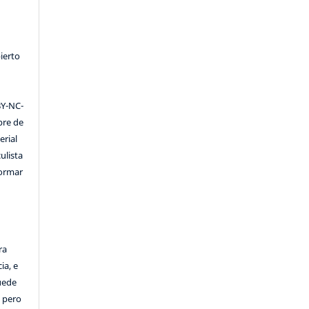
ierto
Y-NC-
ibre de
erial
ulista
formar
ra
ia, e
Puede
, pero