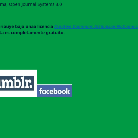
forma, Open Journal Systems 3.0
tribuye bajo unaa licencia
Creative Commons Atribución-NoComerci
ista es completamente gratuito.