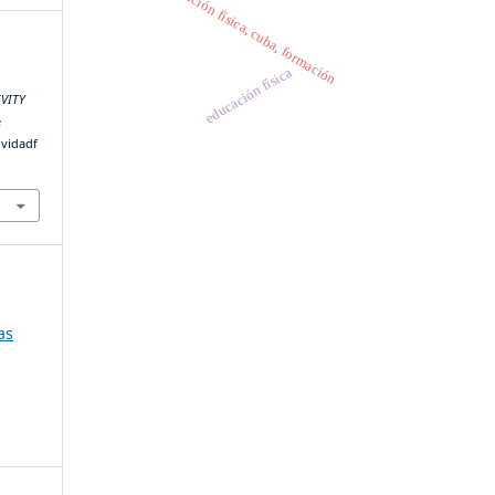
educación física, cuba, formación
educación física
IVITY
e
ividadf
as
8