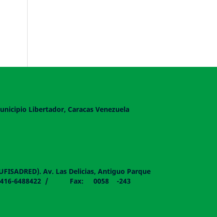
unicipio Libertador, Caracas Venezuela
DUFISADRED). Av. Las Delicias, Antiguo Parque
058 - 0416-6488422 / Fax: 0058 -243