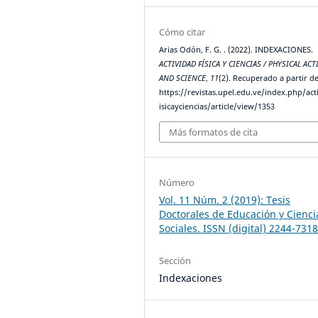
Cómo citar
Arias Odón, F. G. . (2022). INDEXACIONES.
ACTIVIDAD FÍSICA Y CIENCIAS / PHYSICAL ACT
AND SCIENCE
,
11
(2). Recuperado a partir d
https://revistas.upel.edu.ve/index.php/act
isicayciencias/article/view/1353
Más formatos de cita
Número
Vol. 11 Núm. 2 (2019): Tesis
Doctorales de Educación y Cienci
Sociales. ISSN (digital) 2244-731
Sección
Indexaciones