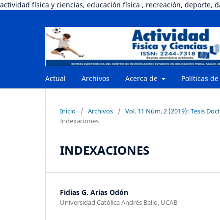
actividad física y ciencias, educación física , recreación, deporte, 
Actual
Archivos
Acerca de
Políticas de
Inicio
/
Archivos
/
Vol. 11 Núm. 2 (2019): Tesis Doct
Indexaciones
INDEXACIONES
Fidias G. Arias Odón
Universidad Católica Andrés Bello, UCAB