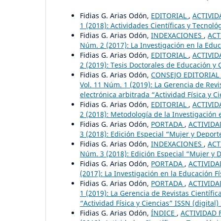
Fidias G. Arias Odón,
EDITORIAL
,
ACTIVID
1 (2018): Actividades Científicas y Tecnoló
Fidias G. Arias Odón,
INDEXACIONES
,
ACT
Núm. 2 (2017): La Investigación en la Educ
Fidias G. Arias Odón,
EDITORIAL
,
ACTIVID
2 (2019): Tesis Doctorales de Educación y C
Fidias G. Arias Odón,
CONSEJO EDITORIAL
Vol. 11 Núm. 1 (2019): La Gerencia de Revis
electrónica arbitrada “Actividad Física y C
Fidias G. Arias Odón,
EDITORIAL
,
ACTIVID
2 (2018): Metodología de la Investigación e
Fidias G. Arias Odón,
PORTADA
,
ACTIVIDAD
3 (2018): Edición Especial “Mujer y Deport
Fidias G. Arias Odón,
INDEXACIONES
,
ACT
Núm. 3 (2018): Edición Especial “Mujer y 
Fidias G. Arias Odón,
PORTADA
,
ACTIVIDAD
(2017): La Investigación en la Educación Fí
Fidias G. Arias Odón,
PORTADA
,
ACTIVIDAD
1 (2019): La Gerencia de Revistas Científic
“Actividad Física y Ciencias” ISSN (digital
Fidias G. Arias Odón,
ÍNDICE
,
ACTIVIDAD F