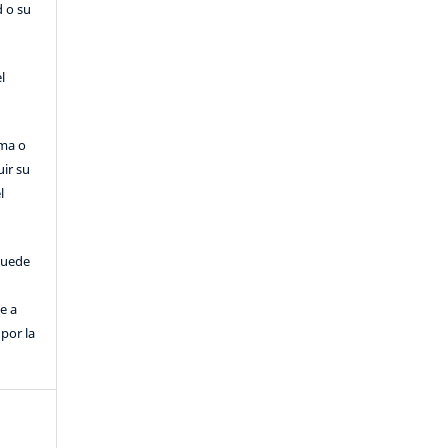
d o su
l
rma o
uir su
l
puede
e a
por la