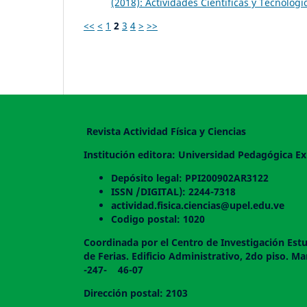
(2018): Actividades Científicas y Tecnológi
<<
<
1
2
3
4
>
>>
Revista Actividad Física y Ciencias
Institución editora: Universidad Pedagógica Ex
Depósito legal: PPI200902AR3122
ISSN /DIGITAL): 2244-7318
actividad.fisica.ciencias@upel.edu.ve
Codigo postal: 1020
Coordinada por el Centro de Investigación Estu
de Ferias. Edificio Administrativo, 2do
-247- 46-07
Dirección postal: 2103