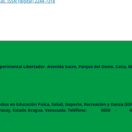
cas. ISSN (digital) 2244-7318
perimental Libertador. Avenida Sucre, Parque del Oeste, Catia, M
dios en Educación Física, Salud, Deporte, Recreación y Danza (E
 piso. Maracay, Estado Aragua. Venezuela. Teléfono: 0