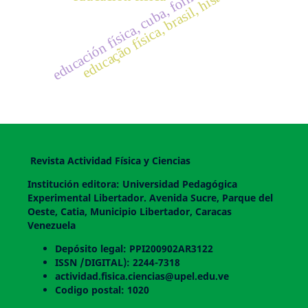
educación física, cuba, formación
educação física, brasil, história
Revista Actividad Física y Ciencias
Institución editora: Universidad Pedagógica
Experimental Libertador. Avenida Sucre, Parque del
Oeste, Catia, Municipio Libertador, Caracas
Venezuela
Depósito legal: PPI200902AR3122
ISSN /DIGITAL): 2244-7318
actividad.fisica.ciencias@upel.edu.ve
Codigo postal: 1020