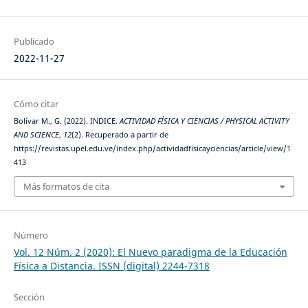
Publicado
2022-11-27
Cómo citar
Bolívar M., G. (2022). INDICE.
ACTIVIDAD FÍSICA Y CIENCIAS / PHYSICAL ACTIVITY
AND SCIENCE
,
12
(2). Recuperado a partir de
https://revistas.upel.edu.ve/index.php/actividadfisicayciencias/article/view/1
413
Más formatos de cita
Número
Vol. 12 Núm. 2 (2020): El Nuevo paradigma de la Educación
Física a Distancia. ISSN (digital) 2244-7318
Sección