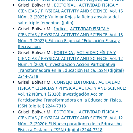
Grisell Bolívar M.,
EDITORIAL
,
ACTIVIDAD FÍSICA Y
CIENCIAS / PHYSICAL ACTIVITY AND SCIENCE: Vol. 15
Núm. 2 (2023): Yulimar Rojas la Reina absoluta del
salto triple femenino. (julio)
Grisell Bolívar M.,
Índice
,
ACTIVIDAD FÍSICA Y
CIENCIAS / PHYSICAL ACTIVITY AND SCIENCE: Vol. 15
Núm. 3 (2023): Edición Especial “Educación Física y
Recreación.
Grisell Bolívar M.,
PORTADA
,
ACTIVIDAD FÍSICA Y
CIENCIAS / PHYSICAL ACTIVITY AND SCIENCE: Vol. 12
Núm. 1 (2020): Investigación Acción Participativa
Transformadora en la Educación Física. ISSN (digital)
2244-7318
Grisell Bolívar M.,
CONSEJO EDITORIAL
,
ACTIVIDAD
FÍSICA Y CIENCIAS / PHYSICAL ACTIVITY AND SCIENCE:
Vol. 12 Núm. 1 (2020): Investigación Acción
Participativa Transformadora en la Educación Física.
ISSN (digital) 2244-7318
Grisell Bolívar M.,
EDITORIAL
,
ACTIVIDAD FÍSICA Y
CIENCIAS / PHYSICAL ACTIVITY AND SCIENCE: Vol. 12
Núm. 2 (2020): El Nuevo paradigma de la Educación
Física a Distancia. ISSN (digital) 2244-7318