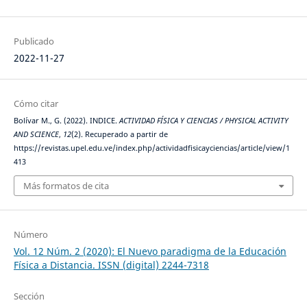
Publicado
2022-11-27
Cómo citar
Bolívar M., G. (2022). INDICE.
ACTIVIDAD FÍSICA Y CIENCIAS / PHYSICAL ACTIVITY
AND SCIENCE
,
12
(2). Recuperado a partir de
https://revistas.upel.edu.ve/index.php/actividadfisicayciencias/article/view/1
413
Más formatos de cita
Número
Vol. 12 Núm. 2 (2020): El Nuevo paradigma de la Educación
Física a Distancia. ISSN (digital) 2244-7318
Sección