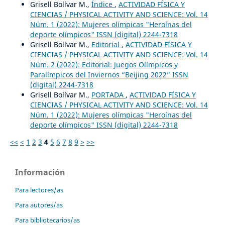
Grisell Bolívar M.,
Índice
,
ACTIVIDAD FÍSICA Y
CIENCIAS / PHYSICAL ACTIVITY AND SCIENCE: Vol. 14
Núm. 1 (2022): Mujeres olímpicas "Heroínas del
deporte olímpicos" ISSN (digital) 2244-7318
Grisell Bolívar M.,
Editorial
,
ACTIVIDAD FÍSICA Y
CIENCIAS / PHYSICAL ACTIVITY AND SCIENCE: Vol. 14
Núm. 2 (2022): Editorial: Juegos Olímpicos y
Paralímpicos del Inviernos “Beijing 2022” ISSN
(digital) 2244-7318
Grisell Bolívar M.,
PORTADA
,
ACTIVIDAD FÍSICA Y
CIENCIAS / PHYSICAL ACTIVITY AND SCIENCE: Vol. 14
Núm. 1 (2022): Mujeres olímpicas "Heroínas del
deporte olímpicos" ISSN (digital) 2244-7318
<<
<
1
2
3
4
5
6
7
8
9
>
>>
Información
Para lectores/as
Para autores/as
Para bibliotecarios/as