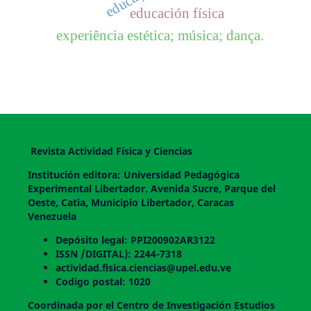
educación física
experiência estética; música; dança.
Revista Actividad Física y Ciencias
Institución editora: Universidad Pedagógica
Experimental Libertador. Avenida Sucre, Parque del
Oeste, Catia, Municipio Libertador, Caracas
Venezuela
Depósito legal: PPI200902AR3122
ISSN /DIGITAL): 2244-7318
actividad.fisica.ciencias@upel.edu.ve
Codigo postal: 1020
Coordinada por el Centro de Investigación Estudios