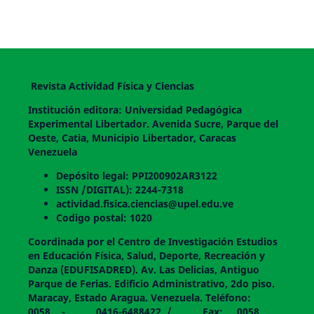
Revista Actividad Física y Ciencias
Institución editora: Universidad Pedagógica
Experimental Libertador. Avenida Sucre, Parque del
Oeste, Catia, Municipio Libertador, Caracas
Venezuela
Depósito legal: PPI200902AR3122
ISSN /DIGITAL): 2244-7318
actividad.fisica.ciencias@upel.edu.ve
Codigo postal: 1020
Coordinada por el Centro de Investigación Estudios
en Educación Física, Salud, Deporte, Recreación y
Danza (EDUFISADRED). Av. Las Delicias, Antiguo
Parque de Ferias. Edificio Administrativo, 2do piso.
Maracay, Estado Aragua. Venezuela. Teléfono:
0058 - 0416-6488422 / Fax: 0058