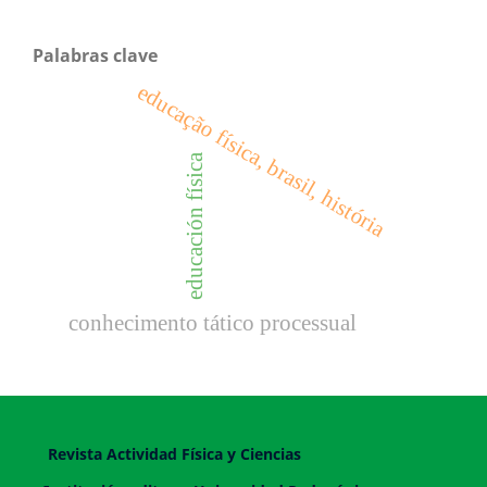
Palabras clave
educação física, brasil, história
educación física
conhecimento tático processual
Revista Actividad Física y Ciencias