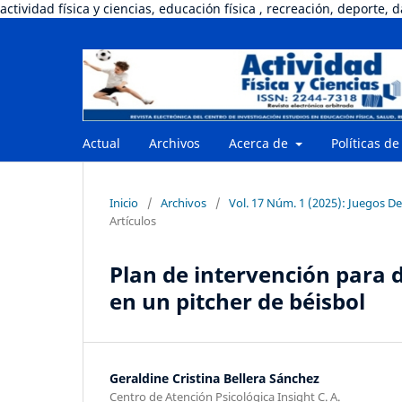
actividad física y ciencias, educación física , recreación, deporte, 
Actual
Archivos
Acerca de
Políticas de
Inicio
/
Archivos
/
Vol. 17 Núm. 1 (2025): Juegos D
Artículos
Plan de intervención para d
en un pitcher de béisbol
Geraldine Cristina Bellera Sánchez
Centro de Atención Psicológica Insight C. A.