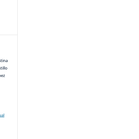
stina
tillo
pez
ual