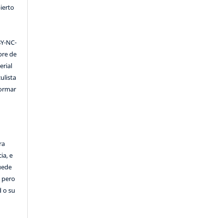
ierto
Y-NC-
ibre de
erial
ulista
formar
ra
ia, e
Puede
, pero
d o su