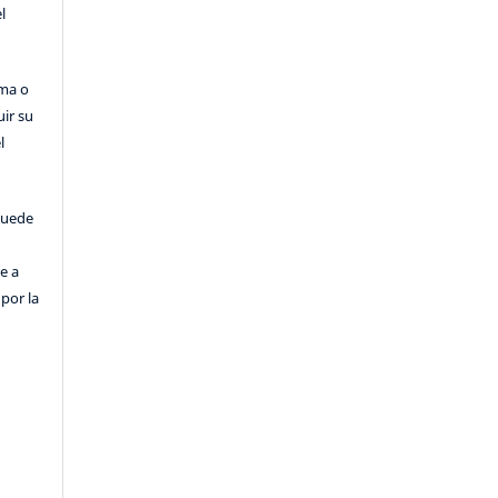
l
rma o
uir su
l
puede
e a
por la