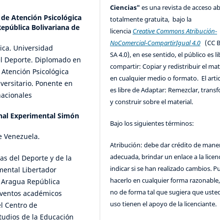
Ciencias"
es una revista de acceso ab
 de Atención Psicológica
totalmente gratuita, bajo la
República Bolivariana de
licencia
Creative Commons Atribución-
NoComercial-CompartirIgual 4.0
(CC B
ica. Universidad
SA 4.0), en ese sentido, el público es l
el Deporte. Diplomado en
compartir: Copiar y redistribuir el mat
 Atención Psicológica
en cualquier medio o formato. El artic
iversitario. Ponente en
es libre de Adaptar: Remezclar, trans
nacionales
y construir sobre el material.
nal Experimental Simón
Bajo los siguientes términos:
e Venezuela.
Atribución: debe dar crédito de mane
adecuada, brindar un enlace a la licenc
as del Deporte y de la
indicar si se han realizado cambios. 
mental Libertador
hacerlo en cualquier forma razonable
o Aragua República
no de forma tal que sugiera que uste
eventos académicos
uso tienen el apoyo de la licenciante.
l Centro de
tudios de la Educación