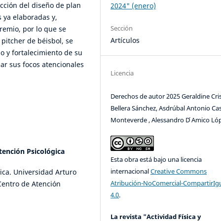
ucción del diseño de plan
2024" (enero)
s ya elaboradas y,
Sección
remio, por lo que se
Artículos
 pitcher de béisbol, se
o y fortalecimiento de su
ar sus focos atencionales
Licencia
Derechos de autor 2025 Geraldine Cri
Bellera Sánchez, Asdrúbal Antonio Cas
Monteverde , Alessandro D ́Amico Ló
tención Psicológica
Esta obra está bajo una licencia
internacional
Creative Commons
ica. Universidad Arturo
Atribución-NoComercial-CompartirIg
Centro de Atención
4.0
.
La revista "Actividad Física y