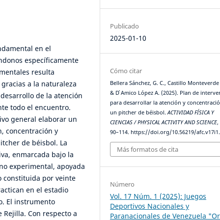
Publicado
2025-01-10
ndamental en el
ándonos específicamente
Cómo citar
 mentales resulta
gracias a la naturaleza
Bellera Sánchez, G. C., Castillo Monteverde ,
& D ́Amico López A. (2025). Plan de interve
desarrollo de la atención
para desarrollar la atención y concentraci
e todo el encuentro.
un pitcher de béisbol.
ACTIVIDAD FÍSICA Y
tivo general elaborar un
CIENCIAS / PHYSICAL ACTIVITY AND SCIENCE
n, concentración y
90–114. https://doi.org/10.56219/afc.v17i1
itcher de béisbol. La
Más formatos de cita
iva, enmarcada bajo la
 no experimental, apoyada
 constituida por veinte
Número
actican en el estadio
Vol. 17 Núm. 1 (2025): Juegos
o. El instrumento
Deportivos Nacionales y
 Rejilla. Con respecto a
Paranacionales de Venezuela "Or