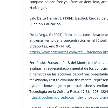
compassion can free you from anxiety, fear, an
Harbinger.
Ealo De La Herrán, J. (1984). Béisbol. Ciudad de 
Pueblo y Educación.
De La Vega, R (2003). Principales consideracione
entrenamiento de la concentración en el fútbol. 
Efdeportes, Año 9 - N° 60.
https://www.efdeportes.com/efd60/atencion.ht
Fernández Fonseca, R., & del Monte del Monte, L
evaluar la representación mental de los conocim
dinámicos en las acciones deportivas preestabl
taekwondo/Test to evaluate the mental represent
dynamic knowledge in pre-established s. Podium 
Tecnología en la Cultura Física, 17(3), 1208–1224
https://podium.upr.edu.cu/index.php/podium/a
Gauron, E. (1984). Mental training for peak per