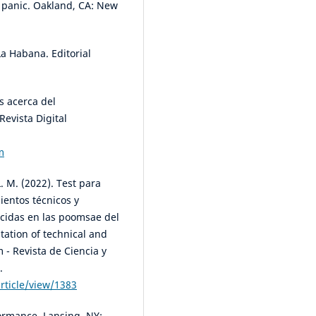
d panic. Oakland, CA: New
La Habana. Editorial
s acerca del
Revista Digital
m
. M. (2022). Test para
ientos técnicos y
ecidas en las poomsae del
ation of technical and
- Revista de Ciencia y
.
rticle/view/1383
formance. Lansing, NY: