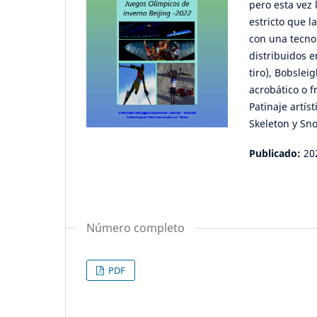
pero esta vez
estricto que l
con una tecno
distribuidos e
tiro), Bobslei
acrobático o f
Patinaje artíst
Skeleton y Sn
Publicado:
20
Número completo
PDF