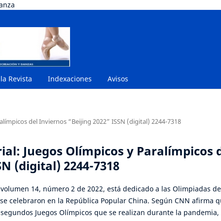
danza
 la Revista
Indexaciones
Avisos
ralímpicos del Inviernos “Beijing 2022” ISSN (digital) 2244-7318
rial: Juegos Olímpicos y Paralímpicos 
N (digital) 2244-7318
l volumen 14, número 2 de 2022, está dedicado a las Olimpiadas de
 se celebraron en la República Popular China. Según CNN afirma q
s segundos Juegos Olímpicos que se realizan durante la pandemia,