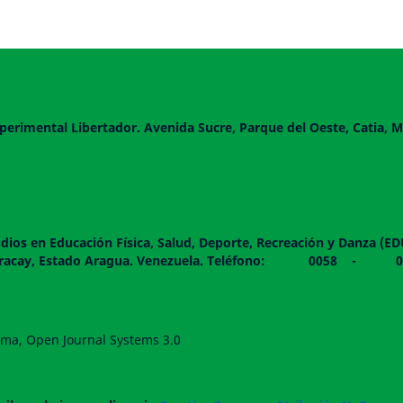
perimental Libertador. Avenida Sucre, Parque del Oeste, Catia, M
dios en Educación Física, Salud, Deporte, Recreación y Danza (E
 piso. Maracay, Estado Aragua. Venezuela. Teléfono: 0
forma, Open Journal Systems 3.0