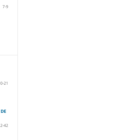
7-9
10-21
 DE
22-42