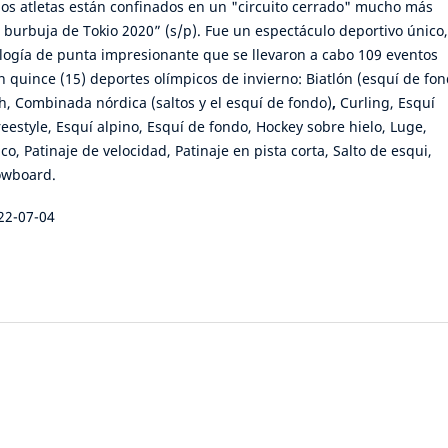
 los atletas están confinados en un "circuito cerrado" mucho más
a burbuja de Tokio 2020” (s/p). Fue un espectáculo deportivo único,
logía de punta impresionante que se llevaron a cabo 109 eventos
n quince (15) deportes olímpicos de invierno: Biatlón (esquí de fon
gh, Combinada nórdica (saltos y el esquí de fondo)
,
Curling, Esquí
reestyle, Esquí alpino, Esquí de fondo, Hockey sobre hielo, Luge,
ico, Patinaje de velocidad, Patinaje en pista corta, Salto de esqui,
owboard.
22-07-04