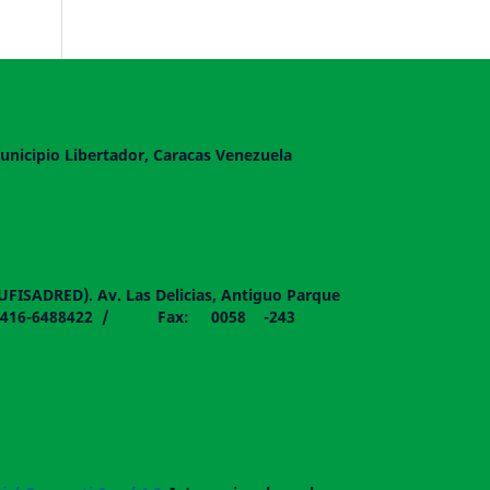
unicipio Libertador, Caracas Venezuela
DUFISADRED). Av. Las Delicias, Antiguo Parque
058 - 0416-6488422 / Fax: 0058 -243