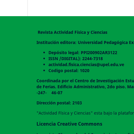
Revista Actividad Física y Ciencias
Institución editora: Universidad Pedagógica Ex
Depósito legal: PPI200902AR3122
ISSN /DIGITAL): 2244-7318
actividad.fisica.ciencias@upel.edu.ve
Codigo postal: 1020
Coordinada por el Centro de Investigación Estu
de Ferias. Edificio Administrativo, 2do
-247- 46-07
Dirección postal: 2103
"Actividad Física y Ciencias" esta bajo la plata
Licencia Creative Commons