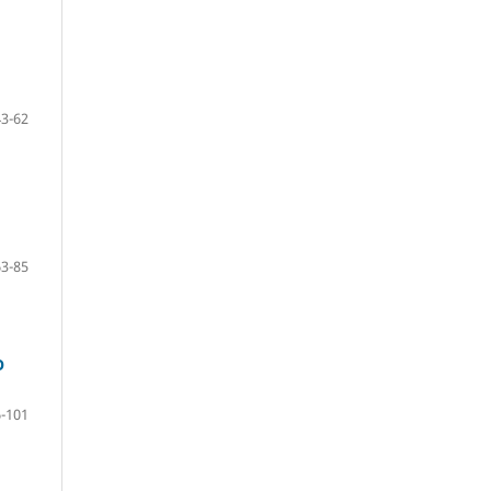
43-62
63-85
O
-101