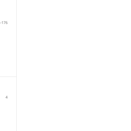
-176
4