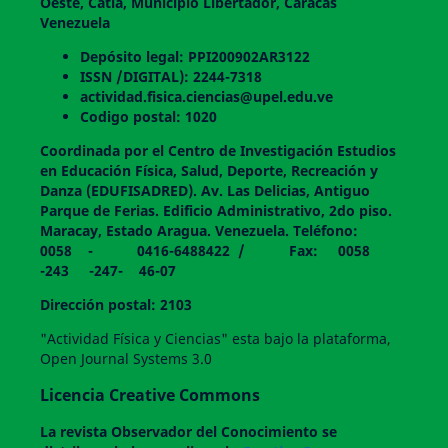
Oeste, Catia, Municipio Libertador, Caracas
Venezuela
Depósito legal: PPI200902AR3122
ISSN /DIGITAL): 2244-7318
actividad.fisica.ciencias@upel.edu.ve
Codigo postal: 1020
Coordinada por el Centro de Investigación Estudios
en Educación Física, Salud, Deporte, Recreación y
Danza (EDUFISADRED). Av. Las Delicias, Antiguo
Parque de Ferias. Edificio Administrativo, 2do piso.
Maracay, Estado Aragua. Venezuela. Teléfono:
0058 - 0416-6488422 / Fax: 0058
-243 -247- 46-07
Dirección postal: 2103
"Actividad Física y Ciencias" esta bajo la plataforma,
Open Journal Systems 3.0
Licencia Creative Commons
La revista
Observador del Conocimiento
se