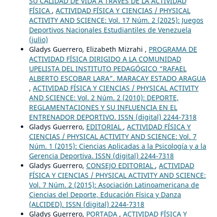
SU CALIDAD DE VIDA A TRAVÉS DE LA ACTIVIDAD
FÍSICA
,
ACTIVIDAD FÍSICA Y CIENCIAS / PHYSICAL
ACTIVITY AND SCIENCE: Vol. 17 Núm. 2 (2025): Juegos
Deportivos Nacionales Estudiantiles de Venezuela
(julio)
Gladys Guerrero, Elizabeth Mizrahi ,
PROGRAMA DE
ACTIVIDAD FÍSICA DIRIGIDO A LA COMUNIDAD
UPELISTA DEL INSTITUTO PEDAGÓGICO “RAFAEL
ALBERTO ESCOBAR LARA”. MARACAY ESTADO ARAGUA
,
ACTIVIDAD FÍSICA Y CIENCIAS / PHYSICAL ACTIVITY
AND SCIENCE: Vol. 2 Núm. 2 (2010): DEPORTE,
REGLAMENTACIONES Y SU INFLUENCIA EN EL
ENTRENADOR DEPORTIVO. ISSN (digital) 2244-7318
Gladys Guerrero,
EDITORIAL
,
ACTIVIDAD FÍSICA Y
CIENCIAS / PHYSICAL ACTIVITY AND SCIENCE: Vol. 7
Núm. 1 (2015): Ciencias Aplicadas a la Psicología y a la
Gerencia Deportiva. ISSN (digital) 2244-7318
Gladys Guerrero,
CONSEJO EDITORIAL
,
ACTIVIDAD
FÍSICA Y CIENCIAS / PHYSICAL ACTIVITY AND SCIENCE:
Vol. 7 Núm. 2 (2015): Asociación Latinoamericana de
Ciencias del Deporte, Educación Física y Danza
(ALCIDED). ISSN (digital) 2244-7318
Gladys Guerrero,
PORTADA
,
ACTIVIDAD FÍSICA Y