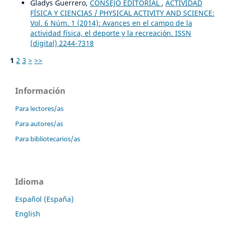
Gladys Guerrero,
CONSEJO EDITORIAL
,
ACTIVIDAD
FÍSICA Y CIENCIAS / PHYSICAL ACTIVITY AND SCIENCE:
Vol. 6 Núm. 1 (2014): Avances en el campo de la
actividad física, el deporte y la recreación. ISSN
(digital) 2244-7318
1
2
3
>
>>
Información
Para lectores/as
Para autores/as
Para bibliotecarios/as
Idioma
Español (España)
English