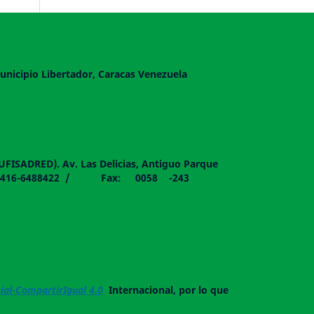
unicipio Libertador, Caracas Venezuela
DUFISADRED). Av. Las Delicias, Antiguo Parque
058 - 0416-6488422 / Fax: 0058 -243
al-CompartirIgual 4.0
Internacional, por lo que