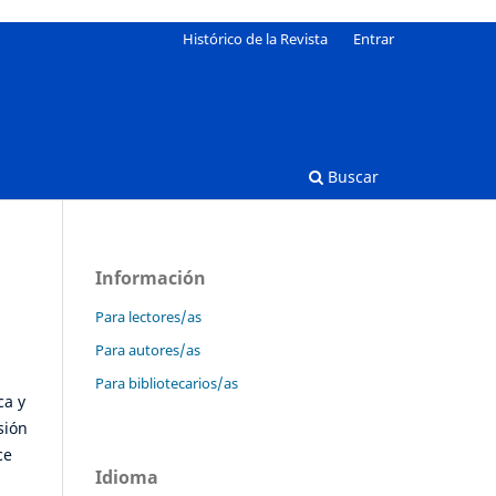
Histórico de la Revista
Entrar
Buscar
Información
Para lectores/as
Para autores/as
Para bibliotecarios/as
ca y
sión
ce
Idioma