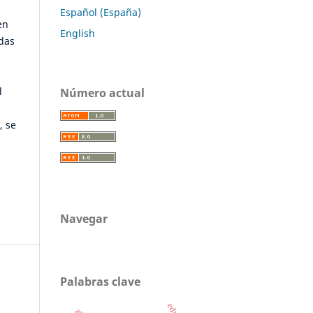
Español (España)
en
English
adas
l
Número actual
, se
Navegar
Palabras clave