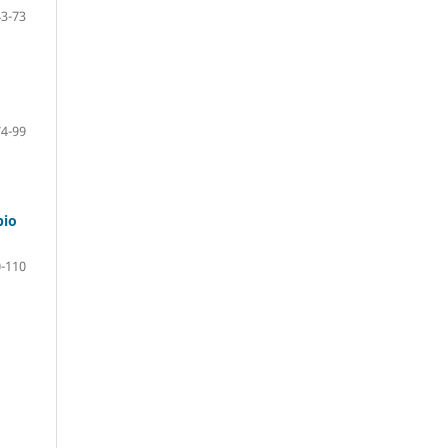
43-73
74-99
pio
-110