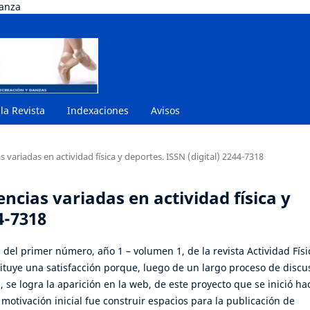
danza
 la Revista
Indexaciones
Avisos
s variadas en actividad física y deportes. ISSN (digital) 2244-7318
encias variadas en actividad física y
4-7318
 del primer número, año 1 – volumen 1, de la revista Actividad Físi
ituye una satisfacción porque, luego de un largo proceso de discu
n, se logra la aparición en la web, de este proyecto que se inició ha
 motivación inicial fue construir espacios para la publicación de