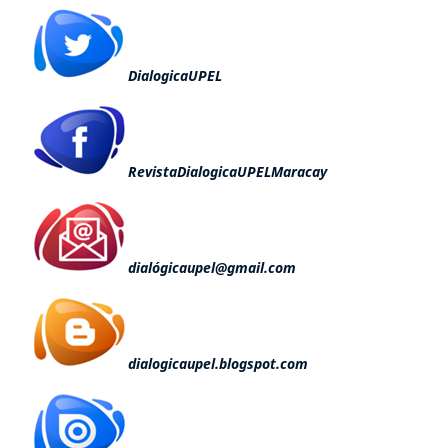
DialogicaUPEL
RevistaDialogicaUPELMaracay
dialógicaupel@gmail.com
dialogicaupel.blogspot.com