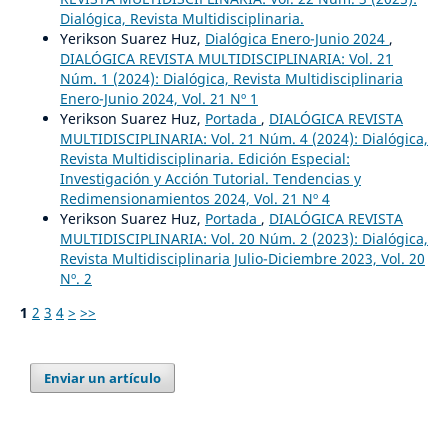
Dialógica, Revista Multidisciplinaria.
Yerikson Suarez Huz,
Dialógica Enero-Junio 2024
,
DIALÓGICA REVISTA MULTIDISCIPLINARIA: Vol. 21
Núm. 1 (2024): Dialógica, Revista Multidisciplinaria
Enero-Junio 2024, Vol. 21 Nº 1
Yerikson Suarez Huz,
Portada
,
DIALÓGICA REVISTA
MULTIDISCIPLINARIA: Vol. 21 Núm. 4 (2024): Dialógica,
Revista Multidisciplinaria. Edición Especial:
Investigación y Acción Tutorial. Tendencias y
Redimensionamientos 2024, Vol. 21 Nº 4
Yerikson Suarez Huz,
Portada
,
DIALÓGICA REVISTA
MULTIDISCIPLINARIA: Vol. 20 Núm. 2 (2023): Dialógica,
Revista Multidisciplinaria Julio-Diciembre 2023, Vol. 20
Nº. 2
1
2
3
4
>
>>
Enviar un artículo