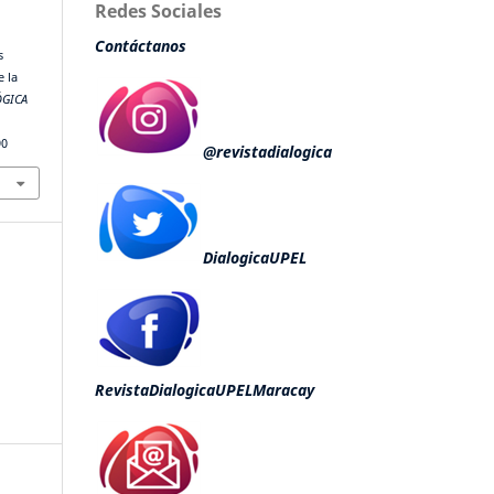
Redes Sociales
Contáctanos
s
e la
ÓGICA
90
@revistadialogica
DialogicaUPEL
RevistaDialogicaUPELMaracay