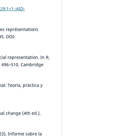
29:1<1::AID-
les représentations
95. DOI:
cial representation. In R.
ns, 496–510. Cambridge
l: Teoría, práctica y
al change (4th ed.).
23). Informe sobre la