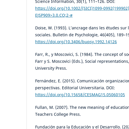
Science Information, 30(1), 111–126. DOI:
https://doi.org/10.1002/(SICI)1099-0992(199902)
EJSP909>3.0.CO;2-#
Doise, W. (1993). L’ancrage dans les études sur 
sociales. Bulletin de Psychologie, 46(405), 189–1
https://doi.org/10.3406/bupsy.1992.14126
Farr, R., y Moscovici, S. (1984). The concept of so
Farr y S. Moscovici (Eds.), Social representatio
University Press.
Fernández, E. (2015). Comunicación organizaciona
perspectivas. Editorial Universitaria. DOI:
https://doi.org/10.15658/CESMAG15.05060105
Fullan, M. (2007). The new meaning of education
Teachers College Press.
Fundación para la Educación y el Desarrollo. (20