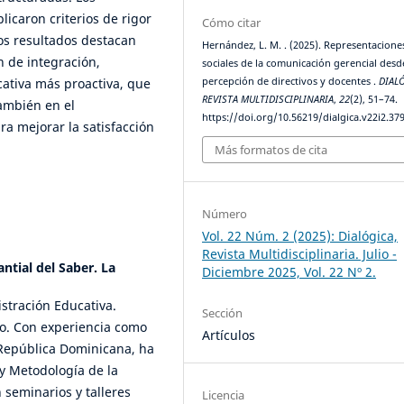
licaron criterios de rigor
Cómo citar
Los resultados destacan
Hernández, L. M. . (2025). Representacione
n de integración,
sociales de la comunicación gerencial desd
ativa más proactiva, que
percepción de directivos y docentes .
DIAL
REVISTA MULTIDISCIPLINARIA
,
22
(2), 51–74.
también en el
https://doi.org/10.56219/dialgica.v22i2.37
ra mejorar la satisfacción
Más formatos de cita
Número
Vol. 22 Núm. 2 (2025): Dialógica,
Revista Multidisciplinaria. Julio -
ntial del Saber. La
Diciembre 2025, Vol. 22 Nº 2.
stración Educativa.
Sección
o. Con experiencia como
Artículos
 República Dominicana, ha
y Metodología de la
 seminarios y talleres
Licencia