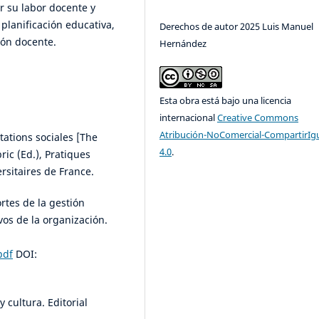
r su labor docente y
planificación educativa,
Derechos de autor 2025 Luis Manuel
ón docente.
Hernández
Esta obra está bajo una licencia
internacional
Creative Commons
Atribución-NoComercial-CompartirIg
ntations sociales [The
4.0
.
bric (Ed.), Pratiques
rsitaires de France.
ortes de la gestión
vos de la organización.
pdf
DOI:
 cultura. Editorial